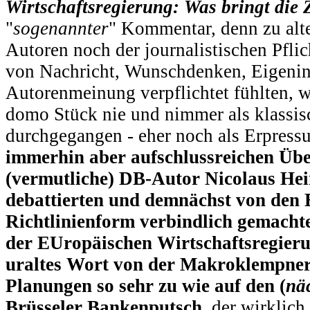
Wirtschaftsregierung: Was bringt die
"
sogenannter
" Kommentar, denn zu alte
Autoren noch der journalistischen Pflic
von Nachricht, Wunschdenken, Eigenin
Autorenmeinung verpflichtet fühlten, w
domo Stück nie und nimmer als klassi
durchgegangen - eher noch als Erpres
immerhin aber aufschlussreichen Über
(vermutliche) DB-Autor Nicolaus Hein
debattierten und demnächst von den 
Richtlinienform verbindlich gemachte
der EUropäischen Wirtschaftsregier
uraltes Wort von der Makroklempnerei
Planungen so sehr zu wie auf den (
nä
Brüsseler Bankenputsch
, der wirklic