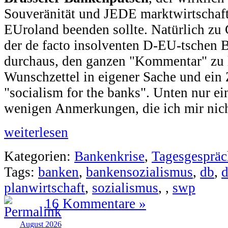
Souveränität und JEDE marktwirtschaft
EUroland beenden sollte. Natürlich zu
der de facto insolventen D-EU-tschen B
durchaus, den ganzen "Kommentar" zu le
Wunschzettel in eigener Sache und ein
"socialism for the banks". Unten nur ei
wenigen Anmerkungen, die ich mir nich
weiterlesen
Kategorien:
Bankenkrise
,
Tagesgespräc
Tags:
banken
,
bankensozialismus
,
db
,
d
planwirtschaft
,
sozialismus
,
,
swp
16 Kommentare »
August 2026