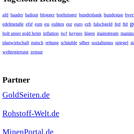
afd
baader
bailout
blogger
boehringer
bundesbank
bundestag
bver
g
eu
edelmetalle
efsf
esm
euliten
eur
euro
ezb
falschgeld
fed
ftd
holt unser gold heim
inflation
iwf
keynes
lügen
mainstream
manipu
planwirtschaft
putsch
rettung
schäuble
silber
sozialismus
spiegel
s
weltregierung
zensur
Partner
GoldSeiten.de
Rohstoff-Welt.de
MinenPortal.de