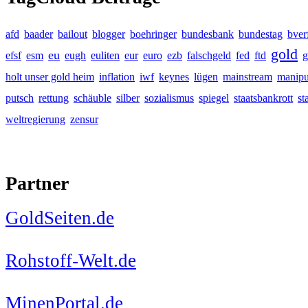
afd
baader
bailout
blogger
boehringer
bundesbank
bundestag
bver
gold
eu
efsf
esm
eugh
euliten
eur
euro
ezb
falschgeld
fed
ftd
g
holt unser gold heim
inflation
iwf
keynes
lügen
mainstream
manipu
putsch
rettung
schäuble
silber
sozialismus
spiegel
staatsbankrott
st
weltregierung
zensur
Partner
GoldSeiten.de
Rohstoff-Welt.de
MinenPortal.de