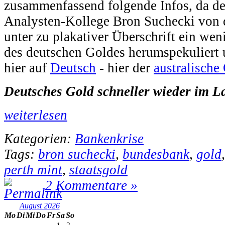
zusammenfassend folgende Infos, da de
Analysten-Kollege Bron Suchecki von d
unter zu plakativer Überschrift ein wen
des deutschen Goldes herumspekuliert u
hier auf
Deutsch
- hier der
australische 
Deutsches Gold schneller wieder im L
weiterlesen
Kategorien:
Bankenkrise
Tags:
bron suchecki
,
bundesbank
,
gold
perth mint
,
staatsgold
2 Kommentare »
August 2026
Mo
Di
Mi
Do
Fr
Sa
So