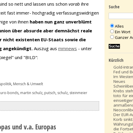
 sind so nett und lassen uns schon
vorab
ihre
Suche
rzeit fast immer- hochgradig verfassungswidrigen
inige von ihnen
haben nun ganz unverblümt
Alles
runion über absurde aber demnächst reale
Ein Wort
Ganzer A
r nicht existenten EU-Staats sowie die
g angekündigt.
Auszug aus
mmnews
- unter
iegel" und "BILD":
Kürzlich
Gold-Intra
Fed und B
Im Westen
Neues
politik
,
Mensch & Umwelt
Scheinlibe
Krebs steh
euro-bonds
,
martin schulz
,
putsch
,
schulz
,
steinmeier
toto für e
einseitige
anmaßen
Neoconlib
Der EUR-An
Korb sinkt
Währungsk
opas und v.a. Europas
die Fortse