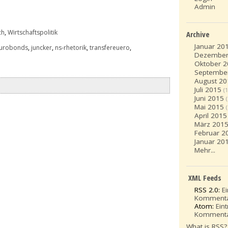
Admin
ch
,
Wirtschaftspolitik
Archive
Januar 20
urobonds
,
juncker
,
ns-rhetorik
,
transfereuero
,
Dezember
Oktober 
Septembe
August 20
Juli 2015
(1
Juni 2015
Mai 2015
April 2015
März 201
Februar 2
Januar 20
Mehr...
XML Feeds
RSS 2.0:
E
Komment
Atom:
Ein
Komment
What is RSS?