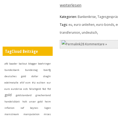
weiterlesen
Kategorien:
Bankenkrise
,
Tagesgesprä
Tags:
eu
,
euro-anleihen
,
euro-bonds
,
e
transferunion
,
undeutsch
,
28 Kommentare »
TagCloud Beiträge
afd
baader
bailout
blogger
boehringer
bundesbank
bundestag
bverfg
deutsches gold
dollar
draghi
eu
edelmetalle
efsf
esm
euliten
eur
euro
eurokrise
ezb
falschgeld
fed
ftd
gold
goldstandard
griechenland
handelsblatt
holt unser gold heim
inflation
iwf
keynes
lügen
mainstream
manipulation
mises