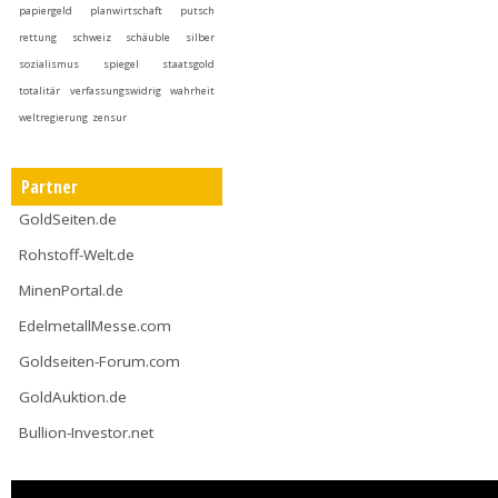
papiergeld
planwirtschaft
putsch
rettung
schweiz
schäuble
silber
sozialismus
spiegel
staatsgold
totalitär
verfassungswidrig
wahrheit
weltregierung
zensur
Partner
GoldSeiten.de
Rohstoff-Welt.de
MinenPortal.de
EdelmetallMesse.com
Goldseiten-Forum.com
GoldAuktion.de
Bullion-Investor.net