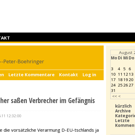
TAKT
r
August 
Mo
Di
Mi
Do
4--Peter-Boehringer
3
4
5
6
en
Letzte Kommentare
Kontakt
Log in
10
11
12
13
17
18
19
20
24
25
26
27
31
<<
<
üher saßen Verbrecher im Gefängnis
kürzlich
Archive
Kategori
.11 12:32:00
Letzte
Kommen
te die vorsätzliche Verarmung D-EU-tschlands ja