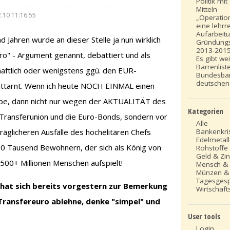
Politik mi
Mitteln
.10 11:16:55
„Operation
eine lehrr
Aufarbeit
Jahren wurde an dieser Stelle ja nun wirklich
Gründung
2013-201
ro" - Argument genannt, debattiert und als
Es gibt we
Barrenlist
chaftlich oder wenigstens ggü. den EUR-
Bundesba
deutschen
ttarnt. Wenn ich heute NOCH EINMAL einen
be, dann nicht nur wegen der AKTUALITÄT des
Kategorien
Transferunion und die Euro-Bonds, sondern vor
Alle
Bankenkri
räglicheren Ausfälle des hochelitären Chefs
Edelmetal
500 Tausend Bewohnern, der sich als König von
Rohstoffe
Geld & Zi
500+ Millionen Menschen aufspielt!
Mensch &
Münzen &
Tagesges
hat sich bereits vorgestern zur Bemerkung
Wirtschafts
Transfereuro ablehne, denke "simpel" und
User tools
Login