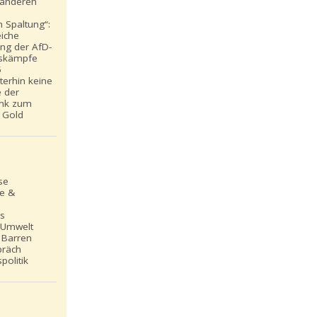
t anderen
 Spaltung“:
eiche
ung der AfD-
skämpfe
5
iterhin keine
e der
nk zum
 Gold
se
le &
ns
 Umwelt
 Barren
präch
politik