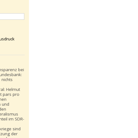
usdruck
nsparenz bei
undesbank:
 nichts
ral: Helmut
t pars pro
inen
n und
den
eralismus
teil im SDR-
:
riege sind
tzung der