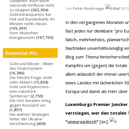
Goldpreis: Auch durch
saisonale Einflüsse nicht
von
Peter Boehringer
09.12
zu stoppen
(342,304)
Gold-Intransparenz bei
Fed und Bundesbank: Im
In den vergangenen Monaten und 
Westen nichts Neues
(195,397)
fast jedes nur denkbare "pro Eu
Vom deutschen
Energieunsinn
(167,705)
falsch, mehrheitslos, planwirts
Nachteilen
unverhältnismäßig
en
Kommentar-Hits
Blog zum Thema hinterherschie
Gold und Bitcoin - Wider
Kampfes um (gegen) die totale 
das Finanzsystem
(16,386)
allem anlässlich der immer unert
Die falsche Frage: Gold
oder Aktien?
(15,824)
eines Landes mit lächerlichen 
Gold und Kryptocoins -
Europa und damit als Herr über 
eine natürliche
Symbiose?
(2,750)
Die USA bereiten Krieg
Luxemburgs Premier Juncker 
gegen Russland vor
(1,857)
verstiegen, wer den totalen 
Die wahren Strategen
hinter der Ukraine-
"
uneuropäisch
"
[sic].
Verschwörung
(409)