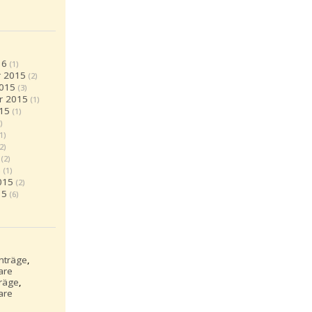
16
(1)
 2015
(2)
2015
(3)
r 2015
(1)
15
(1)
)
(1)
(2)
(2)
5
(1)
015
(2)
15
(6)
inträge
,
are
träge
,
are