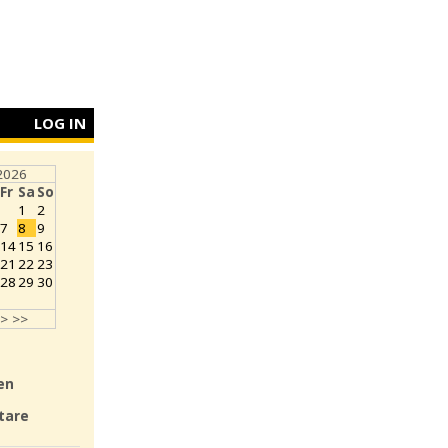
LOG IN
2026
Fr
Sa
So
1
2
7
8
9
14
15
16
21
22
23
28
29
30
>
>>
en
tare