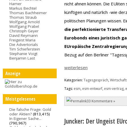
nicht ahnen können. Die EUliten
Hamer
Markus Bechtel
künftigen und natürlich -wie de
Thomas Bachheimer
Thomas Straub
politischen Planungen wissen. E
Wolfgang Arnold
Wolfgang Prabel
die perfektionierte Transfe
Christoph Geyer
David Reymann
Eurobonds eines juristisch ga
Freigeist Maria
Die Advertorials
EUropäische Zentralregierun
Tim Schieferstein
Stephanie Voigt
Bezug auf den Berliner "Tagessp
Benjamin Last
weiterlesen
Anzeige
Kategorien:
Tagesgespräch
,
Wirtschafts
Tags:
esm
,
esm-entwurf
,
esm-vertrag
,
Meistgelesenes
33 Kommentare »
Die falsche Frage: Gold
oder Aktien?
(813,415)
In Eigener Sache...
Juncker: Der Ungeist EUr
(790,967)