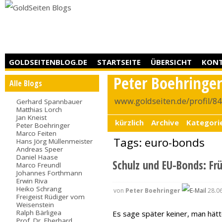
GOLDSEITENBLOG.DE
STARTSEITE
ÜBERSICHT
KON
Peter Boehringe
Alle Blogs
www.goldseiten.de/profil/8
Gerhard Spannbauer
Matthias Lorch
Jan Kneist
kürzlich
Archive
Kategori
Peter Boehringer
Marco Feiten
Tags: euro-bonds
Hans Jörg Müllenmeister
Andreas Speer
Daniel Haase
Schulz und EU-Bonds: Fr
Marco Freundl
Johannes Forthmann
Erwin Riva
Heiko Schrang
von
Peter Boehringer
28.06
Freigeist Rüdiger vom
Weisenstein
Ralph Bärligea
Es sage später keiner, man hät
Prof. Dr. Eberhard