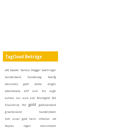
TagCloud Beiträge
afd
baader
bailout
blogger
boehringer
bundesbank
bundestag
bverfg
deutsches gold
dollar
draghi
eu
edelmetalle
efsf
esm
eugh
euliten
eur
euro
ezb
falschgeld
fed
gold
finanzkrise
ftd
goldstandard
griechenland
handelsblatt
holt unser gold heim
inflation
iwf
keynes
lügen
mainstream