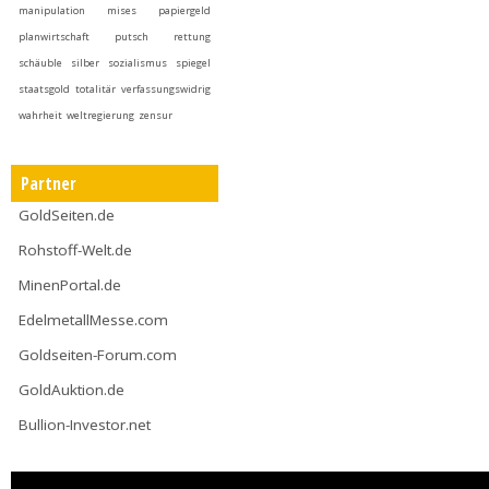
manipulation
mises
papiergeld
planwirtschaft
putsch
rettung
schäuble
silber
sozialismus
spiegel
staatsgold
totalitär
verfassungswidrig
wahrheit
weltregierung
zensur
Partner
GoldSeiten.de
Rohstoff-Welt.de
MinenPortal.de
EdelmetallMesse.com
Goldseiten-Forum.com
GoldAuktion.de
Bullion-Investor.net