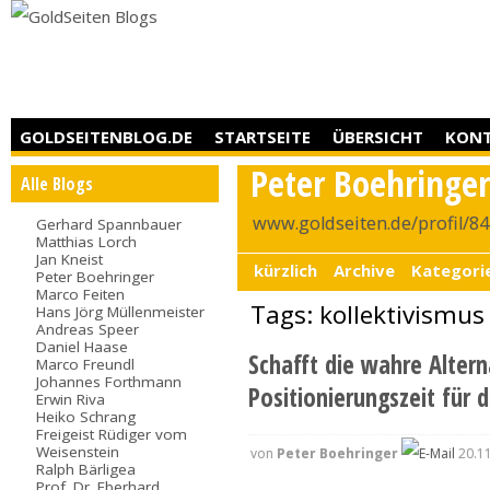
GOLDSEITENBLOG.DE
STARTSEITE
ÜBERSICHT
KON
Peter Boehringe
Alle Blogs
www.goldseiten.de/profil/8
Gerhard Spannbauer
Matthias Lorch
Jan Kneist
kürzlich
Archive
Kategori
Peter Boehringer
Marco Feiten
Tags: kollektivismus
Hans Jörg Müllenmeister
Andreas Speer
Daniel Haase
Schafft die wahre Altern
Marco Freundl
Johannes Forthmann
Positionierungszeit für d
Erwin Riva
Heiko Schrang
Freigeist Rüdiger vom
Weisenstein
von
Peter Boehringer
20.11
Ralph Bärligea
Prof. Dr. Eberhard