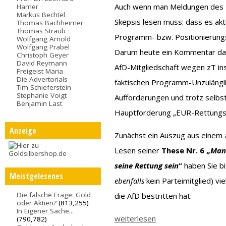
Auch wenn man Meldungen des M
Hamer
Markus Bechtel
Skepsis lesen muss: dass es akt
Thomas Bachheimer
Thomas Straub
Programm- bzw. Positionierungss
Wolfgang Arnold
Wolfgang Prabel
Darum heute ein Kommentar dazu
Christoph Geyer
David Reymann
AfD-Mitgliedschaft wegen zT in
Freigeist Maria
Die Advertorials
faktischen Programm-Unzulängli
Tim Schieferstein
Stephanie Voigt
Aufforderungen und trotz selbs
Benjamin Last
Hauptforderung „EUR-Rettungsa
Anzeige
Zunächst ein Auszug aus einem
Lesen seiner
These Nr. 6 „
Man 
seine Rettung sein
“
haben Sie b
Meistgelesenes
ebenfalls
kein Parteimitglied) v
Die falsche Frage: Gold
die AfD bestritten hat:
oder Aktien?
(813,255)
In Eigener Sache...
weiterlesen
(790,782)