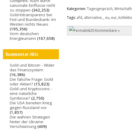
Goldpreis: Auch durch
saisonale Einflüsse nicht
Kategorien:
Tagesgespräch
,
Wirtschafts
zu stoppen
(342,253)
Gold-Intransparenz bei
Tags:
afd
,
alternative
,
,
eu
,
eur
,
kollekti
Fed und Bundesbank: Im
Westen nichts Neues
(195,356)
20 Kommentare »
Vom deutschen
Energieunsinn
(167,658)
Kommentar-Hits
Gold und Bitcoin - Wider
das Finanzsystem
(16,386)
Die falsche Frage: Gold
oder Aktien?
(15,823)
Gold und Kryptocoins -
eine natürliche
Symbiose?
(2,750)
Die USA bereiten Krieg
gegen Russland vor
(1,857)
Die wahren Strategen
hinter der Ukraine-
Verschwörung
(409)