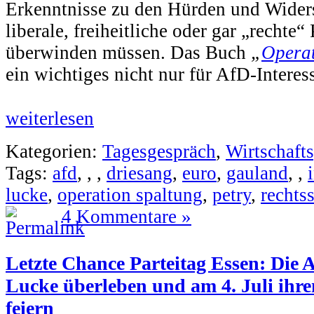
Erkenntnisse zu den Hürden und Widers
liberale, freiheitliche oder gar „rechte“
überwinden müssen. Das Buch
„
Operat
ein wichtiges nicht nur für AfD-Interess
weiterlesen
Kategorien:
Tagesgespräch
,
Wirtschafts
Tags:
afd
,
,
,
driesang
,
euro
,
gauland
,
,
lucke
,
operation spaltung
,
petry
,
rechtss
4 Kommentare »
Letzte Chance Parteitag Essen: Die
Lucke überleben und am 4. Juli ihr
feiern