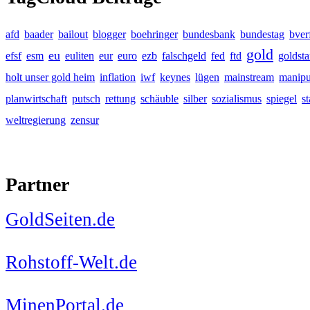
afd
baader
bailout
blogger
boehringer
bundesbank
bundestag
bver
gold
eu
efsf
esm
euliten
eur
euro
ezb
falschgeld
fed
ftd
goldst
holt unser gold heim
inflation
iwf
keynes
lügen
mainstream
manipu
planwirtschaft
putsch
rettung
schäuble
silber
sozialismus
spiegel
s
weltregierung
zensur
Partner
GoldSeiten.de
Rohstoff-Welt.de
MinenPortal.de