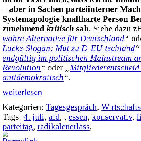
– aber in Sachen parteiinterner Mac
Systemapologie knallharte Person Be
zunehmend
kritisch
sah.
Siehe dazu zB
wahre Alternative für Deutschland
“
od
Lucke-Slogan: Mut zu D-EU-tschland
“
endgültig im politischen Mainstream a
Revolution
“
oder
„
Mitgliederentscheid
antidemokratisch
“
.
weiterlesen
Kategorien:
Tagesgespräch
,
Wirtschafts
Tags:
4. juli
,
afd
,
,
essen
,
konservativ
,
l
parteitag
,
radikalenerlass
,