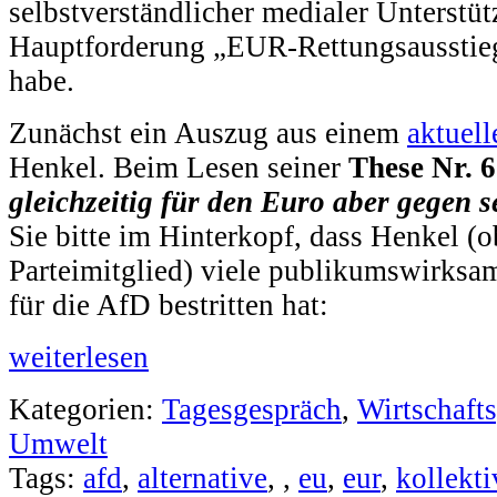
selbstverständlicher medialer Unterstü
Hauptforderung „EUR-Rettungsausstieg
habe.
Zunächst ein Auszug aus einem
aktuell
Henkel. Beim Lesen seiner
These Nr. 6
gleichzeitig für den Euro aber gegen s
Sie bitte im Hinterkopf, dass Henkel
Parteimitglied) viele publikumswirksa
für die AfD bestritten hat:
weiterlesen
Kategorien:
Tagesgespräch
,
Wirtschafts
Umwelt
Tags:
afd
,
alternative
,
,
eu
,
eur
,
kollekt