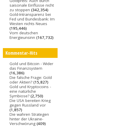
Goldpreis: Auch durch
saisonale Einflüsse nicht
zu stoppen
(342,354)
Gold-Intransparenz bei
Fed und Bundesbank: Im
Westen nichts Neues
(195,446)
Vom deutschen
Energieunsinn
(167,732)
Kommentar-Hits
Gold und Bitcoin - Wider
das Finanzsystem
(16,386)
Die falsche Frage: Gold
oder Aktien?
(15,827)
Gold und Kryptocoins -
eine natürliche
Symbiose?
(2,750)
Die USA bereiten Krieg
gegen Russland vor
(1,857)
Die wahren Strategen
hinter der Ukraine-
Verschwörung
(409)