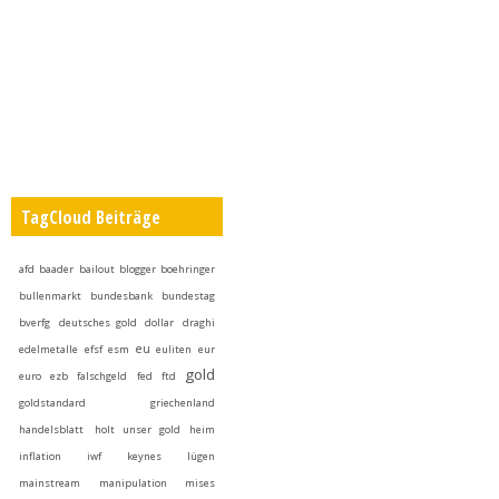
TagCloud Beiträge
afd
baader
bailout
blogger
boehringer
bullenmarkt
bundesbank
bundestag
bverfg
deutsches gold
dollar
draghi
eu
edelmetalle
efsf
esm
euliten
eur
gold
euro
ezb
falschgeld
fed
ftd
goldstandard
griechenland
handelsblatt
holt unser gold heim
inflation
iwf
keynes
lügen
mainstream
manipulation
mises