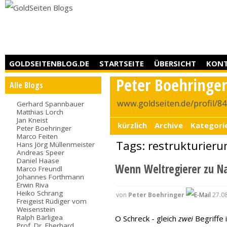
GOLDSEITENBLOG.DE
STARTSEITE
ÜBERSICHT
KON
Peter Boehringe
Alle Blogs
www.goldseiten.de/profil/8
Gerhard Spannbauer
Matthias Lorch
Jan Kneist
kürzlich
Archive
Kategori
Peter Boehringer
Marco Feiten
Tags: restrukturier
Hans Jörg Müllenmeister
Andreas Speer
Daniel Haase
Wenn Weltregierer zu Na
Marco Freundl
Johannes Forthmann
Erwin Riva
Heiko Schrang
von
Peter Boehringer
27.08
Freigeist Rüdiger vom
Weisenstein
Ralph Bärligea
O Schreck - gleich
zwei
Begriffe 
Prof. Dr. Eberhard