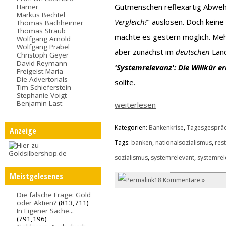
Gutmenschen reflexartig Abweh
Hamer
Markus Bechtel
Vergleich!
" auslösen. Doch keine 
Thomas Bachheimer
Thomas Straub
machte es gestern möglich. Meh
Wolfgang Arnold
Wolfgang Prabel
aber zunächst im
deutschen
Land
Christoph Geyer
David Reymann
'Systemrelevanz': Die Willkür e
Freigeist Maria
Die Advertorials
sollte.
Tim Schieferstein
Stephanie Voigt
Benjamin Last
weiterlesen
Kategorien:
Bankenkrise
,
Tagesgesprä
Anzeige
Tags:
banken
,
nationalsozialismus
,
res
sozialismus
,
systemrelevant
,
systemrel
Meistgelesenes
18 Kommentare »
Die falsche Frage: Gold
oder Aktien?
(813,711)
In Eigener Sache...
(791,196)