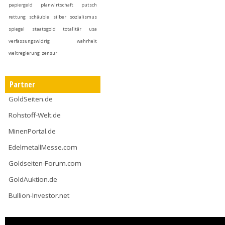
papiergeld
planwirtschaft
putsch
rettung
schäuble
silber
sozialismus
spiegel
staatsgold
totalitär
usa
verfassungswidrig
wahrheit
weltregierung
zensur
Partner
GoldSeiten.de
Rohstoff-Welt.de
MinenPortal.de
EdelmetallMesse.com
Goldseiten-Forum.com
GoldAuktion.de
Bullion-Investor.net