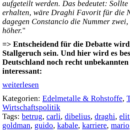
aufgeteilt werden. Das bedeutet: Sollt
erhalten, wäre Draghi Favorit für die 
dagegen Constancio die Nummer zwei,
höher.
"
=> Entscheidend für die Debatte wir
Stallgeruch sein. Und hier wird es be
Deutschland noch recht unbekannten
interessant:
weiterlesen
Kategorien:
Edelmetalle & Rohstoffe
,
Wirtschaftspolitik
Tags:
betrug
,
carli
,
dibelius
,
draghi
,
eli
goldman
,
guido
,
kabale
,
karriere
,
mario