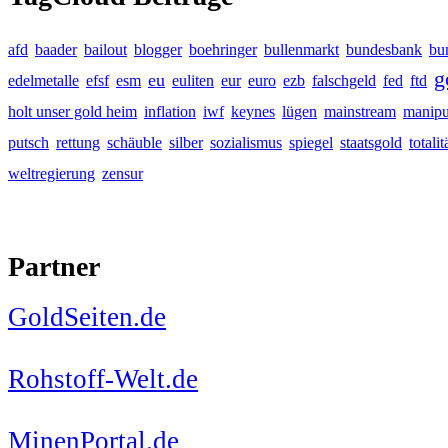
afd
baader
bailout
blogger
boehringer
bullenmarkt
bundesbank
bu
g
eu
edelmetalle
efsf
esm
euliten
eur
euro
ezb
falschgeld
fed
ftd
holt unser gold heim
inflation
iwf
keynes
lügen
mainstream
manipu
putsch
rettung
schäuble
silber
sozialismus
spiegel
staatsgold
totalit
weltregierung
zensur
Partner
GoldSeiten.de
Rohstoff-Welt.de
MinenPortal.de