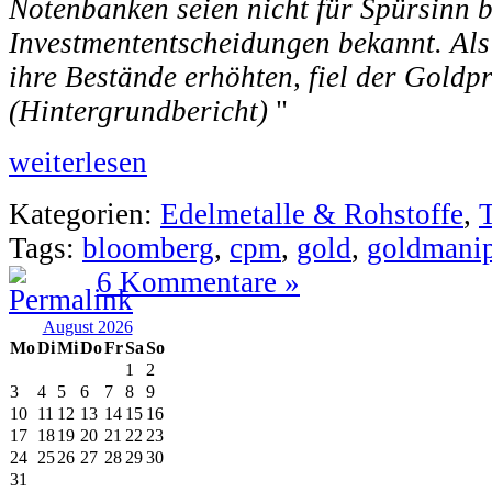
Notenbanken seien nicht für Spürsinn b
Investmententscheidungen bekannt. Als 
ihre Bestände erhöhten, fiel der Goldp
(Hintergrundbericht)
"
weiterlesen
Kategorien:
Edelmetalle & Rohstoffe
,
Tags:
bloomberg
,
cpm
,
gold
,
goldmanip
6 Kommentare »
August 2026
Mo
Di
Mi
Do
Fr
Sa
So
1
2
3
4
5
6
7
8
9
10
11
12
13
14
15
16
17
18
19
20
21
22
23
24
25
26
27
28
29
30
31