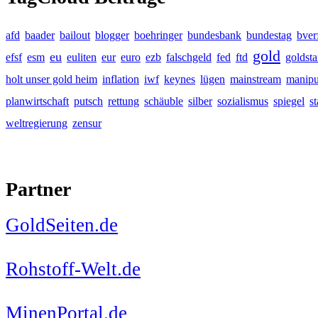
afd
baader
bailout
blogger
boehringer
bundesbank
bundestag
bver
gold
eu
efsf
esm
euliten
eur
euro
ezb
falschgeld
fed
ftd
goldst
holt unser gold heim
inflation
iwf
keynes
lügen
mainstream
manipu
planwirtschaft
putsch
rettung
schäuble
silber
sozialismus
spiegel
s
weltregierung
zensur
Partner
GoldSeiten.de
Rohstoff-Welt.de
MinenPortal.de