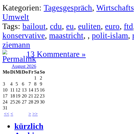
Kategorien:
Tagesgespräch
,
Wirtschafts
Umwelt
Tags:
bailout
,
cdu
,
eu
,
euliten
,
euro
,
ftd
konservative
,
maastricht
,
,
polit-islam
,
ziemann
13 Kommentare »
August 2026
Mo
Di
Mi
Do
Fr
Sa
So
1
2
3
4
5
6
7
8
9
10
11
12
13
14
15
16
17
18
19
20
21
22
23
24
25
26
27
28
29
30
31
<<
<
>
>>
kürzlich