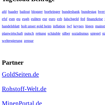
afd
baader
bailout
blogger
boehringer
bundesbank
bundestag
bver
eu
efsf
esm
eugh
euliten
eur
euro
ezb
falschgeld
fed
finanzkrise
handelsblatt
holt unser gold heim
inflation
iwf
keynes
lügen
mains
planwirtschaft
putsch
rettung
schäuble
silber
sozialismus
spiegel
s
weltregierung
zensur
Partner
GoldSeiten.de
Rohstoff-Welt.de
MinenPortal.de