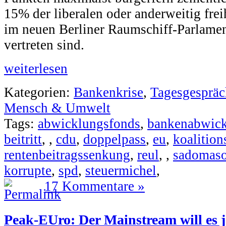
15% der liberalen oder anderweitig fre
im neuen Berliner Raumschiff-Parlament
vertreten sind.
weiterlesen
Kategorien:
Bankenkrise
,
Tagesgespräc
Mensch & Umwelt
Tags:
abwicklungsfonds
,
bankenabwic
beitritt
,
,
cdu
,
doppelpass
,
eu
,
koalitio
rentenbeitragssenkung
,
reul
,
,
sadomas
korrupte
,
spd
,
steuermichel
,
17 Kommentare »
Peak-EUro: Der Mainstream will es j