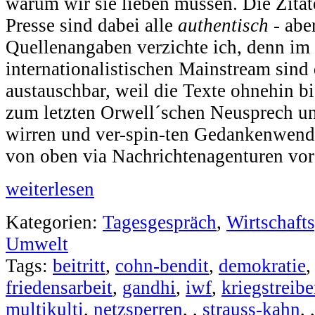
warum wir sie lieben müssen. Die Zitat
Presse sind dabei alle
authentisch
- abe
Quellenangaben verzichte ich, denn im 
internationalistischen Mainstream sind d
austauschbar, weil die Texte ohnehin 
zum letzten Orwell´schen Neusprech und
wirren und ver-spin-ten Gedankenwen
von oben via Nachrichtenagenturen vor
weiterlesen
Kategorien:
Tagesgespräch
,
Wirtschafts
Umwelt
Tags:
beitritt
,
cohn-bendit
,
demokratie
friedensarbeit
,
gandhi
,
iwf
,
kriegstreibe
multikulti
,
netzsperren
,
,
strauss-kahn
,