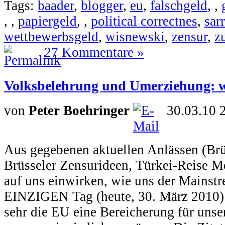
Tags:
baader
,
blogger
,
eu
,
falschgeld
,
,
,
,
papiergeld
,
,
political correctnes
,
sar
wettbewerbsgeld
,
wisnewski
,
zensur
,
z
27 Kommentare »
Volksbelehrung und Umerziehung: w
von
Peter Boehringer
30.03.10 
Aus gegebenen aktuellen Anlässen (Brü
Brüsseler Zensurideen, Türkei-Reise Me
auf uns einwirken, wie uns der Mainst
EINZIGEN Tag (heute, 30. März 2010) b
sehr die EU eine Bereicherung für unser