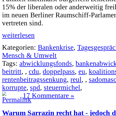
15% der liberalen oder anderweitig fre
im neuen Berliner Raumschiff-Parlament
vertreten sind.
weiterlesen
Kategorien:
Bankenkrise
,
Tagesgespräc
Mensch & Umwelt
Tags:
abwicklungsfonds
,
bankenabwic
beitritt
,
,
cdu
,
doppelpass
,
eu
,
koalitio
rentenbeitragssenkung
,
reul
,
,
sadomas
korrupte
,
spd
,
steuermichel
,
17 Kommentare »
Warum Sarrazin recht hat - jedoch d