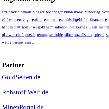
afd
baader
bailout
blogger
boehringer
bundesbank
bundestag
bver
eu
efsf
esm
eugh
euliten
eur
euro
ezb
falschgeld
fed
finanzkrise
handelsblatt
holt unser gold heim
inflation
iwf
keynes
lügen
mains
planwirtschaft
putsch
rettung
schäuble
silber
sozialismus
spiegel
s
weltregierung
zensur
Partner
GoldSeiten.de
Rohstoff-Welt.de
MinenPortal.de