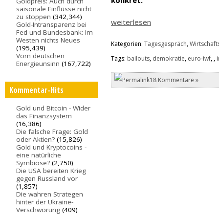
konkret.
Goldpreis: Auch durch
saisonale Einflüsse nicht
zu stoppen
(342,344)
weiterlesen
Gold-Intransparenz bei
Fed und Bundesbank: Im
Westen nichts Neues
Kategorien:
Tagesgespräch
,
Wirtschafts
(195,439)
Vom deutschen
Tags:
bailouts
,
demokratie
,
euro-iwf
,
,
Energieunsinn
(167,722)
18 Kommentare »
Kommentar-Hits
Gold und Bitcoin - Wider
das Finanzsystem
(16,386)
Die falsche Frage: Gold
oder Aktien?
(15,826)
Gold und Kryptocoins -
eine natürliche
Symbiose?
(2,750)
Die USA bereiten Krieg
gegen Russland vor
(1,857)
Die wahren Strategen
hinter der Ukraine-
Verschwörung
(409)