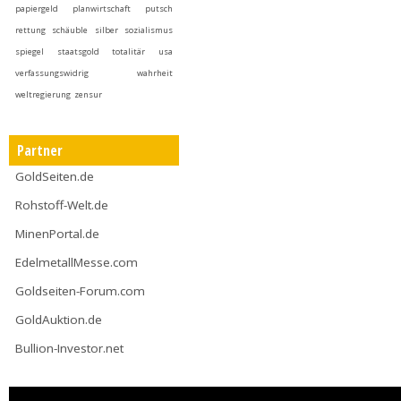
papiergeld
planwirtschaft
putsch
rettung
schäuble
silber
sozialismus
spiegel
staatsgold
totalitär
usa
verfassungswidrig
wahrheit
weltregierung
zensur
Partner
GoldSeiten.de
Rohstoff-Welt.de
MinenPortal.de
EdelmetallMesse.com
Goldseiten-Forum.com
GoldAuktion.de
Bullion-Investor.net