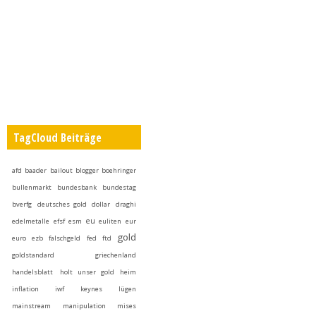
TagCloud Beiträge
afd
baader
bailout
blogger
boehringer
bullenmarkt
bundesbank
bundestag
bverfg
deutsches gold
dollar
draghi
eu
edelmetalle
efsf
esm
euliten
eur
gold
euro
ezb
falschgeld
fed
ftd
goldstandard
griechenland
handelsblatt
holt unser gold heim
inflation
iwf
keynes
lügen
mainstream
manipulation
mises