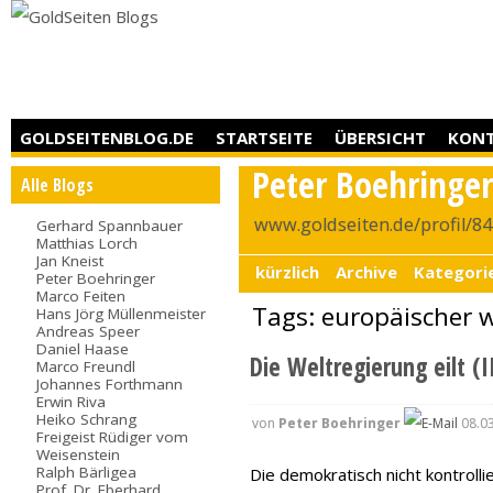
GOLDSEITENBLOG.DE
STARTSEITE
ÜBERSICHT
KON
Peter Boehringe
Alle Blogs
www.goldseiten.de/profil/8
Gerhard Spannbauer
Matthias Lorch
Jan Kneist
kürzlich
Archive
Kategori
Peter Boehringer
Marco Feiten
Tags: europäischer
Hans Jörg Müllenmeister
Andreas Speer
Daniel Haase
Die Weltregierung eilt (I
Marco Freundl
Johannes Forthmann
Erwin Riva
Heiko Schrang
von
Peter Boehringer
08.03
Freigeist Rüdiger vom
Weisenstein
Ralph Bärligea
Die demokratisch nicht kontroll
Prof. Dr. Eberhard