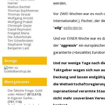
werden.
Hamer
Markus Bechtel
Thomas Bachheimer
Vor ZWEI Wochen war es noch der
Thomas Straub
Wolfgang Arnold
Internationalist J. Fischer, der
Wolfgang Prabel
Christoph Geyer
"
eilig
"
einforderte
.
David Reymann
Freigeist Maria
Die Advertorials
Und vor EINER Woche war es dan
Tim Schieferstein
Stephanie Voigt
der "
aggressiv
" ein europäische
Benjamin Last
garantierte (=bezahlte) Eurob
Anzeige
Und nur wenige Tage nach di
Taktgeber wagen sich nun au
Deckung und lassen endgültig
Meistgelesenes
die Weltwirtschaftsregierun
Die falsche Frage: Gold
supranational verarmte Sta
oder Aktien?
(813,610)
nicht mehr souveränen Verwa
In Eigener Sache...
(791,116)