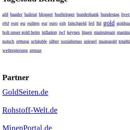
afd
baader
bailout
blogger
boehringer
bundesbank
bundestag
bver
gold
eu
efsf
esm
euliten
eur
euro
ezb
falschgeld
fed
ftd
goldst
holt unser gold heim
inflation
iwf
keynes
lügen
mainstream
manipu
putsch
rettung
schäuble
silber
sozialismus
spiegel
staatsgold
totalit
weltregierung
zensur
Partner
GoldSeiten.de
Rohstoff-Welt.de
MinenPortal.de