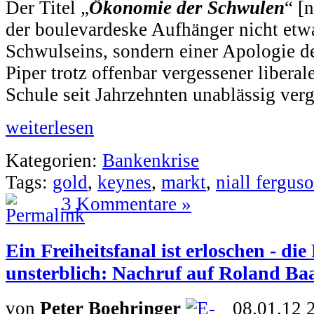
Der Titel „
Ökonomie der Schwulen
“ [n
der boulevardeske Aufhänger nicht etw
Schwulseins, sondern einer Apologie d
Piper trotz offenbar vergessener libera
Schule seit Jahrzehnten unablässig verg
weiterlesen
Kategorien:
Bankenkrise
Tags:
gold
,
keynes
,
markt
,
niall fergus
3 Kommentare »
Ein Freiheitsfanal ist erloschen - die
unsterblich: Nachruf auf Roland Ba
von
Peter Boehringer
08.01.12 