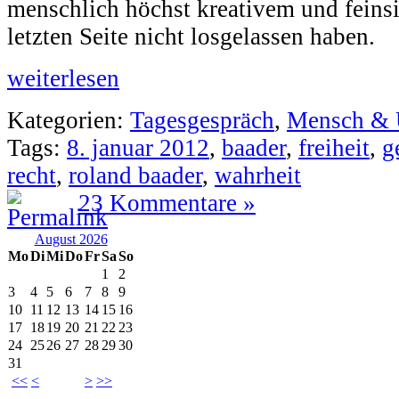
menschlich höchst kreativem und feins
letzten Seite nicht losgelassen haben.
weiterlesen
Kategorien:
Tagesgespräch
,
Mensch &
Tags:
8. januar 2012
,
baader
,
freiheit
,
g
recht
,
roland baader
,
wahrheit
23 Kommentare »
August 2026
Mo
Di
Mi
Do
Fr
Sa
So
1
2
3
4
5
6
7
8
9
10
11
12
13
14
15
16
17
18
19
20
21
22
23
24
25
26
27
28
29
30
31
<<
<
>
>>