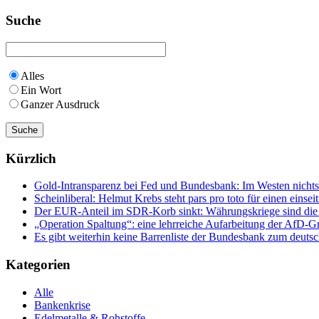
Suche
Alles
Ein Wort
Ganzer Ausdruck
Kürzlich
Gold-Intransparenz bei Fed und Bundesbank: Im Westen nicht
Scheinliberal: Helmut Krebs steht pars pro toto für einen ein
Der EUR-Anteil im SDR-Korb sinkt: Währungskriege sind die Fo
„Operation Spaltung“: eine lehrreiche Aufarbeitung der AfD
Es gibt weiterhin keine Barrenliste der Bundesbank zum deuts
Kategorien
Alle
Bankenkrise
Edelmetalle & Rohstoffe