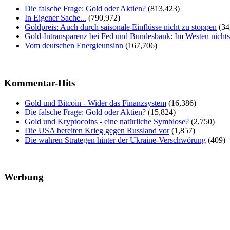
Die falsche Frage: Gold oder Aktien?
(813,423)
In Eigener Sache...
(790,972)
Goldpreis: Auch durch saisonale Einflüsse nicht zu stoppen
(34
Gold-Intransparenz bei Fed und Bundesbank: Im Westen nicht
Vom deutschen Energieunsinn
(167,706)
Kommentar-Hits
Gold und Bitcoin - Wider das Finanzsystem
(16,386)
Die falsche Frage: Gold oder Aktien?
(15,824)
Gold und Kryptocoins - eine natürliche Symbiose?
(2,750)
Die USA bereiten Krieg gegen Russland vor
(1,857)
Die wahren Strategen hinter der Ukraine-Verschwörung
(409)
Werbung