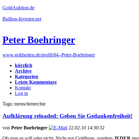
GoldAuktion.de
Bullion-Investor.net
Peter Boehringer
www.goldseiten.de/profil/84--Peter-Boehringer
kürzlich
Archive
Kategorien
Letzte Kommentare
Kontakt
Log in
Tags: menschenrechte
Aufklärung reloaded: Geben Sie Gedankenfreiheit!
von
Peter Boehringer
22.02.10 14:30:32
Ob man es will oder nicht: Nicht nur Goldbugs, sondern
JEDER
muss