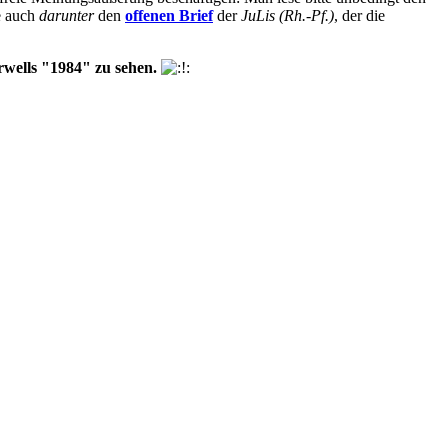
 auch
darunter
den
offenen Brief
der
JuLis (Rh.-Pf.)
, der die
rwells "1984" zu sehen.