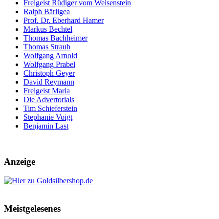
Freigeist Rüdiger vom Weisenstein
Ralph Bärligea
Prof. Dr. Eberhard Hamer
Markus Bechtel
Thomas Bachheimer
Thomas Straub
Wolfgang Arnold
Wolfgang Prabel
Christoph Geyer
David Reymann
Freigeist Maria
Die Advertorials
Tim Schieferstein
Stephanie Voigt
Benjamin Last
Anzeige
Meistgelesenes