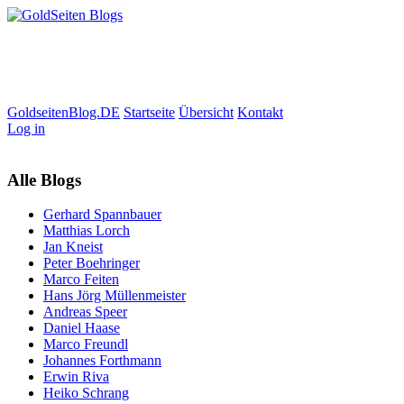
GoldseitenBlog.DE
Startseite
Übersicht
Kontakt
Log in
Alle Blogs
Gerhard Spannbauer
Matthias Lorch
Jan Kneist
Peter Boehringer
Marco Feiten
Hans Jörg Müllenmeister
Andreas Speer
Daniel Haase
Marco Freundl
Johannes Forthmann
Erwin Riva
Heiko Schrang