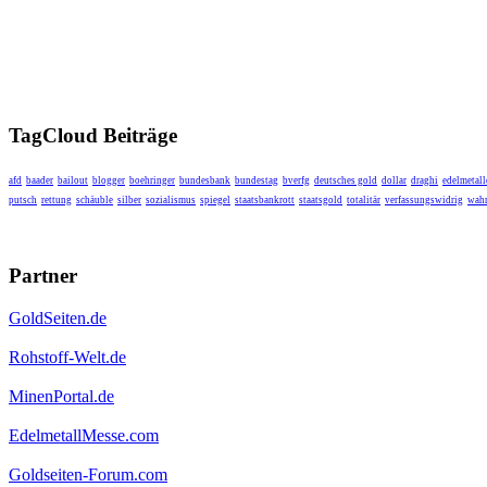
TagCloud Beiträge
afd
baader
bailout
blogger
boehringer
bundesbank
bundestag
bverfg
deutsches gold
dollar
draghi
edelmetall
putsch
rettung
schäuble
silber
sozialismus
spiegel
staatsbankrott
staatsgold
totalitär
verfassungswidrig
wahr
Partner
GoldSeiten.de
Rohstoff-Welt.de
MinenPortal.de
EdelmetallMesse.com
Goldseiten-Forum.com