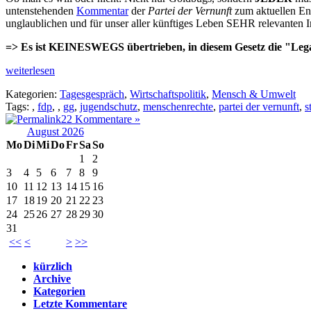
untenstehenden
Kommentar
der
Partei der Vernunft
zum aktuellen En
unglaublichen und für unser aller künftiges Leben SEHR relevanten In
=> Es ist KEINESWEGS übertrieben, in diesem Gesetz die "Legal
weiterlesen
Kategorien:
Tagesgespräch
,
Wirtschaftspolitik
,
Mensch & Umwelt
Tags:
,
fdp
,
,
gg
,
jugendschutz
,
menschenrechte
,
partei der vernunft
,
s
22 Kommentare »
August 2026
Mo
Di
Mi
Do
Fr
Sa
So
1
2
3
4
5
6
7
8
9
10
11
12
13
14
15
16
17
18
19
20
21
22
23
24
25
26
27
28
29
30
31
<<
<
>
>>
kürzlich
Archive
Kategorien
Letzte Kommentare