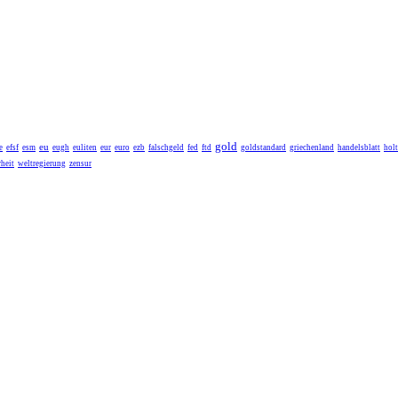
gold
eu
e
efsf
esm
eugh
euliten
eur
euro
ezb
falschgeld
fed
ftd
goldstandard
griechenland
handelsblatt
holt
heit
weltregierung
zensur