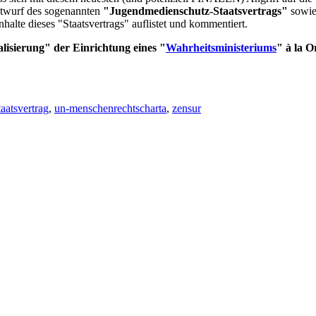
twurf des sogenannten
"Jugendmedienschutz-Staatsvertrags"
sowie
halte dieses "Staatsvertrags" auflistet und kommentiert.
isierung" der Einrichtung eines "
Wahrheitsministeriums
" à la O
taatsvertrag
,
un-menschenrechtscharta
,
zensur