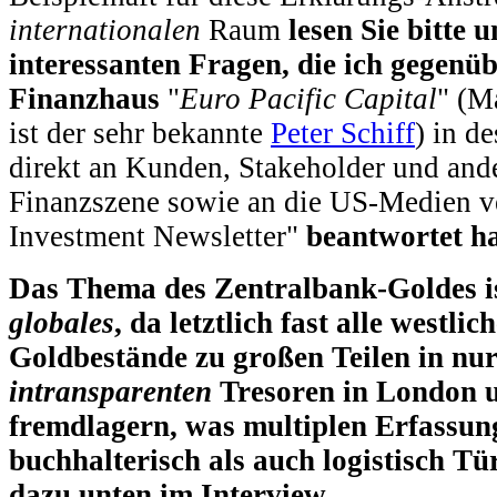
internationalen
Raum
lesen Sie bitte 
interessanten Fragen, die ich gegenü
Finanzhaus
"
Euro Pacific Capital
" (M
ist der sehr bekannte
Peter Schiff
) in d
direkt an Kunden, Stakeholder und an
Finanzszene sowie an die US-Medien ve
Investment Newsletter"
beantwortet h
Das Thema des Zentralbank-Goldes is
globales
, da letztlich fast alle westl
Goldbestände zu großen Teilen in nu
intransparenten
Tresoren in London 
fremdlagern, was multiplen Erfassu
buchhalterisch als auch logistisch Tü
dazu unten im Interview.