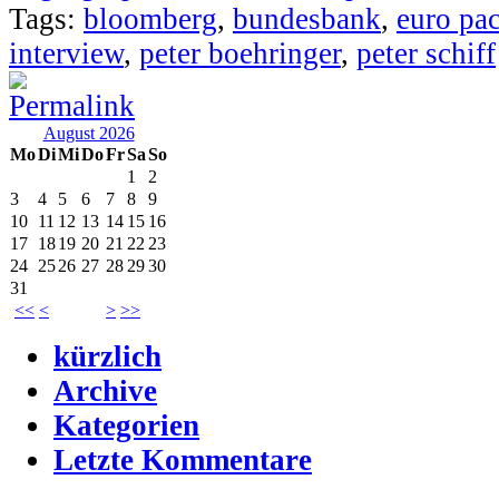
Tags:
bloomberg
,
bundesbank
,
euro pac
interview
,
peter boehringer
,
peter schiff
August 2026
Mo
Di
Mi
Do
Fr
Sa
So
1
2
3
4
5
6
7
8
9
10
11
12
13
14
15
16
17
18
19
20
21
22
23
24
25
26
27
28
29
30
31
<<
<
>
>>
kürzlich
Archive
Kategorien
Letzte Kommentare