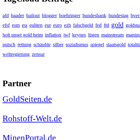
afd
baader
bailout
blogger
boehringer
bundesbank
bundestag
bver
gold
eu
efsf
esm
euliten
eur
euro
ezb
falschgeld
fed
ftd
goldst
holt unser gold heim
inflation
iwf
keynes
lügen
mainstream
manipu
putsch
rettung
schäuble
silber
sozialismus
spiegel
staatsgold
totalit
weltregierung
zensur
Partner
GoldSeiten.de
Rohstoff-Welt.de
MinenPortal.de