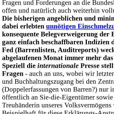
Fragen und Forderungen an die Bundes
offen und natürlich auch weiterhin vo
Die bisherigen angeblichen und mini
dabei erlebten
unnötigen Einschmelz
konsequente Belegverweigerung der 
ganz einfach beschaffbaren Indizien d
Fed (Barrenlisten, Auditreports) wec
abgelaufenen Monat immer mehr das 
Speziell die
internationale
Presse ste
Fragen
- auch an uns, wobei wir letzt
und Buchhaltungszugang bei den Zentr
(Doppelerfassungen von Barren?) nur 
öffentlich an Sie-die-Eigentümer sowie
Treuhänderin unseres Volksvermögens w
Beispielhaft für diese Erklärungs-Anst