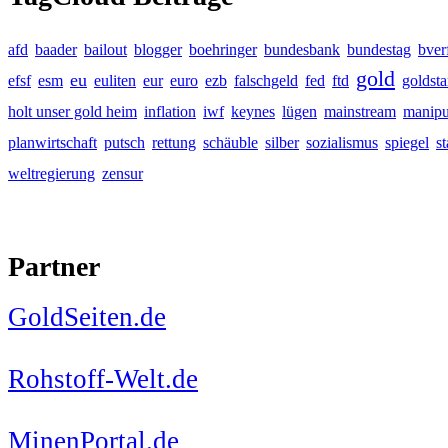
afd
baader
bailout
blogger
boehringer
bundesbank
bundestag
bver
gold
eu
efsf
esm
euliten
eur
euro
ezb
falschgeld
fed
ftd
goldst
holt unser gold heim
inflation
iwf
keynes
lügen
mainstream
manipu
planwirtschaft
putsch
rettung
schäuble
silber
sozialismus
spiegel
s
weltregierung
zensur
Partner
GoldSeiten.de
Rohstoff-Welt.de
MinenPortal.de