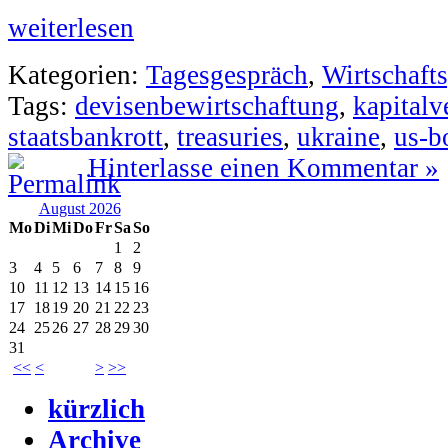
weiterlesen
Kategorien:
Tagesgespräch
,
Wirtschafts
Tags:
devisenbewirtschaftung
,
kapitalv
staatsbankrott
,
treasuries
,
ukraine
,
us-b
Hinterlasse einen Kommentar »
August 2026
Mo
Di
Mi
Do
Fr
Sa
So
1
2
3
4
5
6
7
8
9
10
11
12
13
14
15
16
17
18
19
20
21
22
23
24
25
26
27
28
29
30
31
<<
<
>
>>
kürzlich
Archive