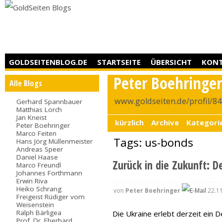
GOLDSEITENBLOG.DE
STARTSEITE
ÜBERSICHT
KON
Peter Boehringe
Alle Blogs
www.goldseiten.de/profil/8
Gerhard Spannbauer
Matthias Lorch
Jan Kneist
kürzlich
Archive
Kategori
Peter Boehringer
Marco Feiten
Tags: us-bonds
Hans Jörg Müllenmeister
Andreas Speer
Daniel Haase
Zurück in die Zukunft: 
Marco Freundl
Johannes Forthmann
Erwin Riva
Heiko Schrang
von
Peter Boehringer
22.11
Freigeist Rüdiger vom
Weisenstein
Ralph Bärligea
Die Ukraine erlebt derzeit ein 
Prof. Dr. Eberhard