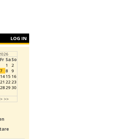
LOG IN
2026
Fr
Sa
So
1
2
7
8
9
14
15
16
21
22
23
28
29
30
>
>>
en
tare