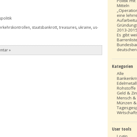
Politik mi
Mitteln
„Operation
eine lehrr
politik
Aufarbeit
Gründung
erkehrskontrollen
,
staatsbankrott
,
treasuries
,
ukraine
,
us-
2013-201
Es gibt we
Barrenlist
Bundesba
deutschen
ntar »
Kategorien
Alle
Bankenkri
Edelmetal
Rohstoffe
Geld & Zi
Mensch &
Münzen &
Tagesges
Wirtschafts
User tools
Login