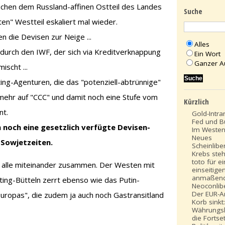
ischen dem Russland-affinen Ostteil des Landes
Suche
n" Westteil eskaliert mal wieder.
n die Devisen zur Neige ...
Alles
st durch den IWF, der sich via Kreditverknappung
Ein Wort
Ganzer A
ischt ...
ating-Agenturen, die das "potenziell-abtrünnige"
mehr auf "CCC" und damit noch eine Stufe vom
Kürzlich
nt.
Gold-Intra
Fed und B
h noch eine gesetzlich verfügte Devisen-
Im Westen
Neues
 Sowjetzeiten.
Scheinlibe
Krebs steh
toto für e
s alle miteinander zusammen. Der Westen mit
einseitige
anmaßen
ng-Bütteln zerrt ebenso wie das Putin-
Neoconlib
Der EUR-An
ropas", die zudem ja auch noch Gastransitland
Korb sinkt
Währungsk
die Fortse