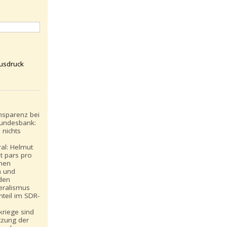
usdruck
nsparenz bei
undesbank:
 nichts
ral: Helmut
t pars pro
inen
n und
den
eralismus
teil im SDR-
:
riege sind
tzung der