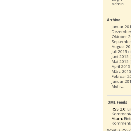
Admin
Archive
Januar 20
Dezember
Oktober 
Septembe
August 20
Juli 2015
(1
Juni 2015
Mai 2015
April 2015
März 201
Februar 2
Januar 20
Mehr...
XML Feeds
RSS 2.0:
E
Komment
Atom:
Ein
Komment
What is RSS?