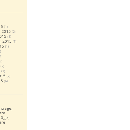
16
(1)
 2015
(2)
2015
(3)
r 2015
(1)
15
(1)
)
(1)
(2)
(2)
5
(1)
015
(2)
15
(6)
inträge
,
are
träge
,
are