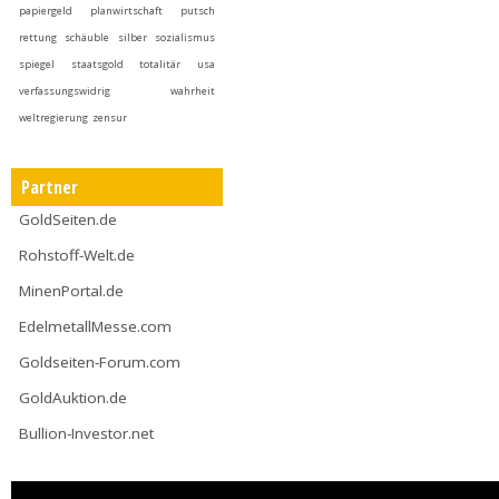
papiergeld
planwirtschaft
putsch
rettung
schäuble
silber
sozialismus
spiegel
staatsgold
totalitär
usa
verfassungswidrig
wahrheit
weltregierung
zensur
Partner
GoldSeiten.de
Rohstoff-Welt.de
MinenPortal.de
EdelmetallMesse.com
Goldseiten-Forum.com
GoldAuktion.de
Bullion-Investor.net