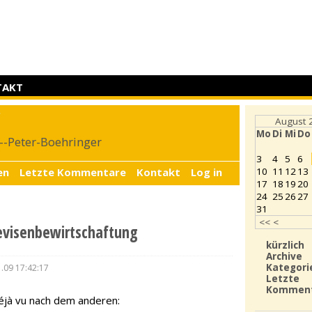
TAKT
r
August 
Mo
Di
Mi
Do
4--Peter-Boehringer
3
4
5
6
en
Letzte Kommentare
Kontakt
Log in
10
11
12
13
17
18
19
20
24
25
26
27
31
<<
<
Devisenbewirtschaftung
kürzlich
Archive
Kategori
.09 17:42:17
Letzte
Kommen
Déjà vu nach dem anderen: