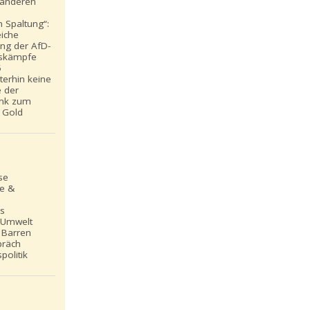
t anderen
 Spaltung“:
eiche
ung der AfD-
skämpfe
5
iterhin keine
e der
nk zum
 Gold
se
le &
ns
 Umwelt
 Barren
präch
politik