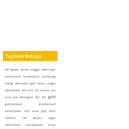
TagCloud Beiträge
afd
baader
bailout
blogger
boehringer
bullenmarkt
bundesbank
bundestag
bverfg
deutsches gold
dollar
draghi
eu
edelmetalle
efsf
esm
euliten
eur
gold
euro
ezb
falschgeld
fed
ftd
goldstandard
griechenland
handelsblatt
holt unser gold heim
inflation
iwf
keynes
lügen
mainstream
manipulation
mises