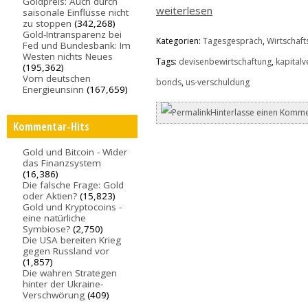
Goldpreis: Auch durch
weiterlesen
saisonale Einflüsse nicht
zu stoppen
(342,268)
Gold-Intransparenz bei
Kategorien:
Tagesgespräch
,
Wirtschafts
Fed und Bundesbank: Im
Westen nichts Neues
Tags:
devisenbewirtschaftung
,
kapitalv
(195,362)
Vom deutschen
bonds
,
us-verschuldung
Energieunsinn
(167,659)
Hinterlasse einen Komme
Kommentar-Hits
Gold und Bitcoin - Wider
das Finanzsystem
(16,386)
Die falsche Frage: Gold
oder Aktien?
(15,823)
Gold und Kryptocoins -
eine natürliche
Symbiose?
(2,750)
Die USA bereiten Krieg
gegen Russland vor
(1,857)
Die wahren Strategen
hinter der Ukraine-
Verschwörung
(409)