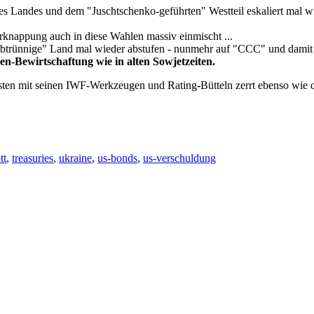
des Landes und dem "Juschtschenko-geführten" Westteil eskaliert mal w
verknappung auch in diese Wahlen massiv einmischt ...
-abtrünnige" Land mal wieder abstufen - nunmehr auf "CCC" und damit n
sen-Bewirtschaftung wie in alten Sowjetzeiten.
sten mit seinen IWF-Werkzeugen und Rating-Bütteln zerrt ebenso wie
tt
,
treasuries
,
ukraine
,
us-bonds
,
us-verschuldung