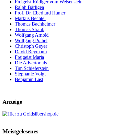
Freigeist Rüdiger vom Weisenstein
Ralph Bärligea
Prof. Dr. Eberhard Hamer
Markus Bechtel
Thomas Bachheimer
Thomas Straub
Wolfgang Arnold
Wolfgang Prabel
Christoph Geyer
David Reymann
Freigeist Maria
Die Advertorials
Tim Schieferstein
Stephanie Voigt
Benjamin Last
Anzeige
Meistgelesenes