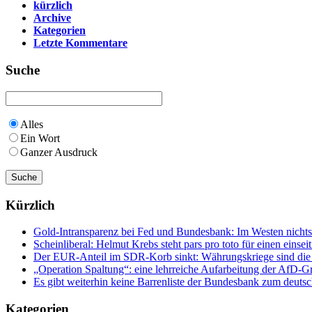
kürzlich
Archive
Kategorien
Letzte Kommentare
Suche
Alles
Ein Wort
Ganzer Ausdruck
Kürzlich
Gold-Intransparenz bei Fed und Bundesbank: Im Westen nicht
Scheinliberal: Helmut Krebs steht pars pro toto für einen ein
Der EUR-Anteil im SDR-Korb sinkt: Währungskriege sind die Fo
„Operation Spaltung“: eine lehrreiche Aufarbeitung der AfD
Es gibt weiterhin keine Barrenliste der Bundesbank zum deuts
Kategorien