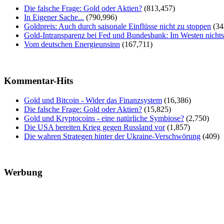
Die falsche Frage: Gold oder Aktien?
(813,457)
In Eigener Sache...
(790,996)
Goldpreis: Auch durch saisonale Einflüsse nicht zu stoppen
(34
Gold-Intransparenz bei Fed und Bundesbank: Im Westen nicht
Vom deutschen Energieunsinn
(167,711)
Kommentar-Hits
Gold und Bitcoin - Wider das Finanzsystem
(16,386)
Die falsche Frage: Gold oder Aktien?
(15,825)
Gold und Kryptocoins - eine natürliche Symbiose?
(2,750)
Die USA bereiten Krieg gegen Russland vor
(1,857)
Die wahren Strategen hinter der Ukraine-Verschwörung
(409)
Werbung