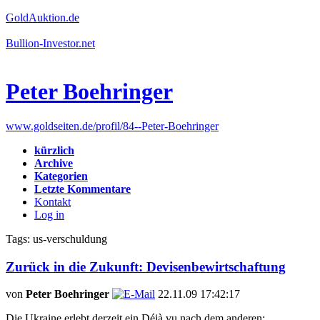
GoldAuktion.de
Bullion-Investor.net
Peter Boehringer
www.goldseiten.de/profil/84--Peter-Boehringer
kürzlich
Archive
Kategorien
Letzte Kommentare
Kontakt
Log in
Tags: us-verschuldung
Zurück in die Zukunft: Devisenbewirtschaftung
von
Peter Boehringer
22.11.09 17:42:17
Die Ukraine erlebt derzeit ein Déjà vu nach dem anderen: