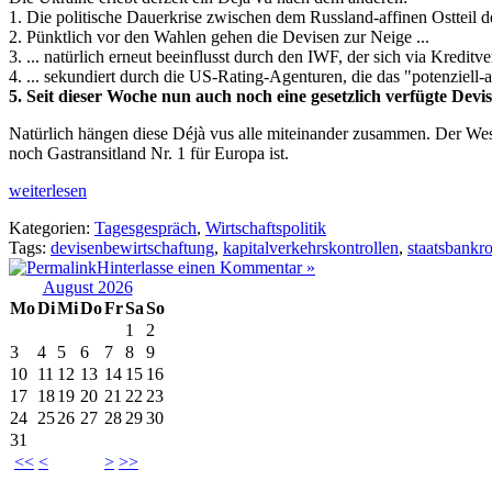
1. Die politische Dauerkrise zwischen dem Russland-affinen Ostteil 
2. Pünktlich vor den Wahlen gehen die Devisen zur Neige ...
3. ... natürlich erneut beeinflusst durch den IWF, der sich via Kredit
4. ... sekundiert durch die US-Rating-Agenturen, die das "potenziell
5. Seit dieser Woche nun auch noch eine gesetzlich verfügte Devi
Natürlich hängen diese Déjà vus alle miteinander zusammen. Der We
noch Gastransitland Nr. 1 für Europa ist.
weiterlesen
Kategorien:
Tagesgespräch
,
Wirtschaftspolitik
Tags:
devisenbewirtschaftung
,
kapitalverkehrskontrollen
,
staatsbankro
Hinterlasse einen Kommentar »
August 2026
Mo
Di
Mi
Do
Fr
Sa
So
1
2
3
4
5
6
7
8
9
10
11
12
13
14
15
16
17
18
19
20
21
22
23
24
25
26
27
28
29
30
31
<<
<
>
>>