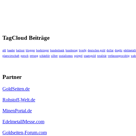
TagCloud Beiträge
afd
baader
bailout
blogger
boehringer
bundesbank
bundestag
bverfg
deutsches gold
dollar
draghi
edelmetall
planwirtschaft
putsch
rettung
schäuble
silber
sozialismus
spiegel
staatsgold
totalitär
verfassungswidrig
wahr
Partner
GoldSeiten.de
Rohstoff-Welt.de
MinenPortal.de
EdelmetallMesse.com
Goldseiten-Forum.com