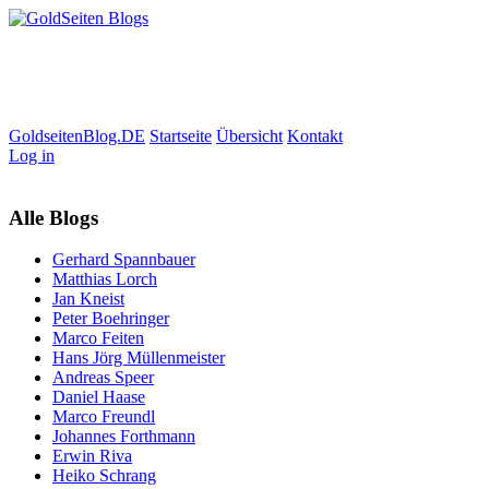
GoldseitenBlog.DE
Startseite
Übersicht
Kontakt
Log in
Alle Blogs
Gerhard Spannbauer
Matthias Lorch
Jan Kneist
Peter Boehringer
Marco Feiten
Hans Jörg Müllenmeister
Andreas Speer
Daniel Haase
Marco Freundl
Johannes Forthmann
Erwin Riva
Heiko Schrang