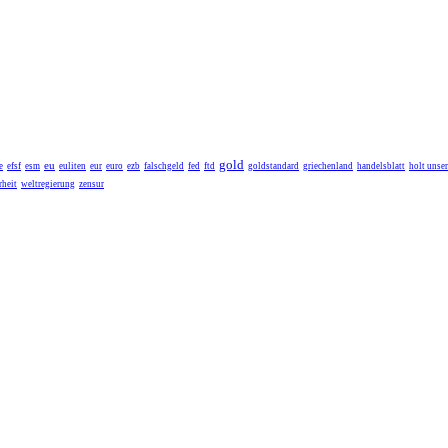
gold
eu
e
efsf
esm
euliten
eur
euro
ezb
falschgeld
fed
ftd
goldstandard
griechenland
handelsblatt
holt unse
heit
weltregierung
zensur