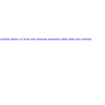
r gold heim
inflation
iwf
keynes
lügen
mainstream
manipulation
medien
merkel
mises
papiergeld