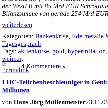
der WestLB mit 85 Mrd EUR Schrottaus
Bilanzsumme von gerade 254 Mrd EUR
weiterlesen
Kategorien:
Bankenkrise
,
Edelmetalle 
Tagesgespräch
Tags:
aktienkurse
,
gold
,
hyperinflation
weimar
,
4 Kommentare »
LHC-Teilchenbeschleuniger in Genf:
Millionen
von
Hans Jörg Müllenmeister
23.11.0