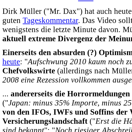
Dirk Müller ("Mr. Dax") hat auch heute
guten
Tageskommentar
. Das Video sol
wenigstens die letzte Minute davon. Mü
aktuell extreme Divergenz der Meinu
Einerseits den absurden (?) Optimis
heute
: "
Aufschwung 2010 kaum noch zu
Chefvolkswirte
(allerdings nach Müller
2008 eine Rezession vollkommen ausge
...
andererseits die Horrormeldungen 
("
Japan: minus 35% Importe, minus 2
von den IFOs, IWFs und Soffins der 
Versicherungslandschaft
("
Erst die H
sind bekannt
"; "
Noch riesiger Abschre