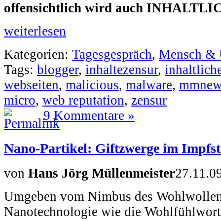
offensichtlich wird auch INHALTLIC
weiterlesen
Kategorien:
Tagesgespräch
,
Mensch &
Tags:
blogger
,
inhaltezensur
,
inhaltlich
webseiten
,
malicious
,
malware
,
mmnew
micro
,
web reputation
,
zensur
9 Kommentare »
Nano-Partikel: Giftzwerge im Impfst
von
Hans Jörg Müllenmeister
27.11.0
Umgeben vom Nimbus des Wohlwollens
Nanotechnologie wie die Wohlfühlwort