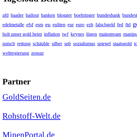
afd
baader
bailout
banken
blogger
boehringer
bundesbank
bundes
g
eu
edelmetalle
efsf
esm
euliten
eur
euro
ezb
falschgeld
fed
ftd
holt unser gold heim
inflation
iwf
keynes
lügen
mainstream
manipu
putsch
rettung
schäuble
silber
snb
sozialismus
spiegel
staatsgold
t
weltregierung
zensur
Partner
GoldSeiten.de
Rohstoff-Welt.de
MinenPortal.de