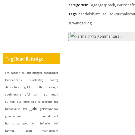
Kategorien:
Tagesgespräch
,
Wirtschafts
Tags:
handelsblatt
,
iso
,
iso-journalism
zuwanderung
13 Kommentare »
TagCloud Beiträge
afd
baader
bailout
blogger
boehringer
bundesbank
bundestag
bverfg
deutsches gold
dollar
draghi
eu
edelmetalle
efsf
esm
eugh
euliten
eur
euro
ezb
falschgeld
fed
gold
finanzkrise
ftd
goldstandard
griechenland
handelsblatt
holt unser gold heim
inflation
iwf
keynes
lügen
mainstream