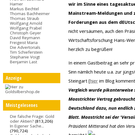
wir im Sinne eines tagesaktu
Hamer
Markus Bechtel
Mainstream-Meldungen und z
Thomas Bachheimer
Thomas Straub
Forderungen aus dem dEUtsc
Wolfgang Arnold
Wolfgang Prabel
nicht versäumen, auch den Präsi
Christoph Geyer
David Reymann
Wirtschaftsforschung Hans-Wern
Freigeist Maria
Die Advertorials
herzlich zu begrüßen!
Tim Schieferstein
Stephanie Voigt
Benjamin Last
In einem Gastbeitrag an sehr pr
Sinn nämlich heute u.a. zur jün
Anzeige
Steingart [
hier
im Blog kommenti
Vergleich wurde pikanterweise 
Maastrichter Vertrag gebraucht
Meistgelesenes
Deutschland dazu, nun endlich 
Die falsche Frage: Gold
Blatt. Maastricht sei der 'Versai
oder Aktien?
(813,206)
Präsident Mitterand hat den Versai
In Eigener Sache...
(790,724)