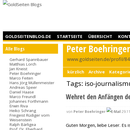
GOLDSEITENBLOG.DE
STARTSEITE
ÜBERSICHT
KON
Peter Boehringe
Alle Blogs
www.goldseiten.de/profil/8
Gerhard Spannbauer
Matthias Lorch
Jan Kneist
kürzlich
Archive
Kategori
Peter Boehringer
Marco Feiten
Tags: iso-journalism
Hans Jörg Müllenmeister
Andreas Speer
Daniel Haase
Wehret den Anfängen de
Marco Freundl
Johannes Forthmann
Erwin Riva
Heiko Schrang
von
Peter Boehringer
29.11
Freigeist Rüdiger vom
Weisenstein
Ralph Bärligea
Guten Morgen, liebe Leser. Es 
Prof. Dr. Eberhard