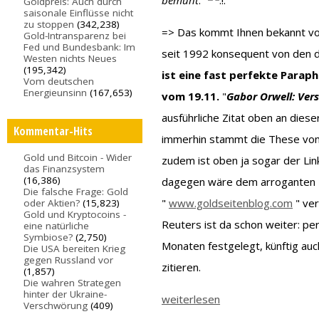
bemüht
."
Goldpreis: Auch durch
saisonale Einflüsse nicht
zu stoppen
(342,238)
=> Das kommt Ihnen bekannt vor?
Gold-Intransparenz bei
Fed und Bundesbank: Im
seit 1992 konsequent von den de
Westen nichts Neues
(195,342)
ist eine fast perfekte Parap
Vom deutschen
Energieunsinn
(167,653)
vom 19.11.
"
Gabor Orwell: Vers
ausführliche Zitat oben an diese
Kommentar-Hits
immerhin stammt die These vom
Gold und Bitcoin - Wider
zudem ist oben ja sogar der Lin
das Finanzsystem
(16,386)
dagegen wäre dem arroganten H
Die falsche Frage: Gold
"
www.goldseitenblog.com
" ver
oder Aktien?
(15,823)
Gold und Kryptocoins -
Reuters ist da schon weiter: p
eine natürliche
Symbiose?
(2,750)
Monaten festgelegt, künftig au
Die USA bereiten Krieg
gegen Russland vor
zitieren.
(1,857)
Die wahren Strategen
hinter der Ukraine-
weiterlesen
Verschwörung
(409)