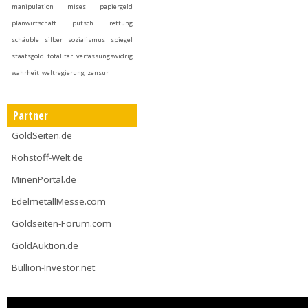
manipulation
mises
papiergeld
planwirtschaft
putsch
rettung
schäuble
silber
sozialismus
spiegel
staatsgold
totalitär
verfassungswidrig
wahrheit
weltregierung
zensur
Partner
GoldSeiten.de
Rohstoff-Welt.de
MinenPortal.de
EdelmetallMesse.com
Goldseiten-Forum.com
GoldAuktion.de
Bullion-Investor.net