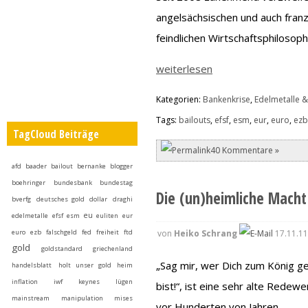
angelsächsischen und auch franz
feindlichen Wirtschaftsphilosoph
weiterlesen
Kategorien:
Bankenkrise
,
Edelmetalle &
Tags:
bailouts
,
efsf
,
esm
,
eur
,
euro
,
ez
TagCloud Beiträge
40 Kommentare »
afd
baader
bailout
bernanke
blogger
boehringer
bundesbank
bundestag
Die (un)heimliche Macht 
bverfg
deutsches gold
dollar
draghi
eu
edelmetalle
efsf
esm
euliten
eur
von
Heiko Schrang
17.11.11
euro
ezb
falschgeld
fed
freiheit
ftd
gold
goldstandard
griechenland
„Sag mir, wer Dich zum König ge
handelsblatt
holt unser gold heim
inflation
iwf
keynes
lügen
bist!“, ist eine sehr alte Rede
mainstream
manipulation
mises
vor Hunderten von Jahren.