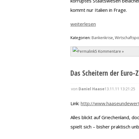
korruptes Staatswesen beläche
kommt nur Italien in Frage.
weiterlesen
Kategorien:
Bankenkrise
,
Wirtschaftspol
5 Kommentare »
Das Scheitern der Euro-Z
von
Daniel Haase
13.11.11 13:21:25
Link:
http://www.haaseundewer
Alles blickt auf Griechenland, 
spielt sich – bisher praktisch un