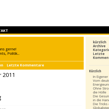
TAKT
kürzlich
Archive
uns gerne!
Kategori
s, Politik...
Letzte
Kommen
en
Letzte Kommentare
Kürzlich
r 2011
In Eigener 
Vom deut
Energieun
Ohne Stro
die Hölle
g
Die Gesun
in die Ha
Die Tricks
Globaliste