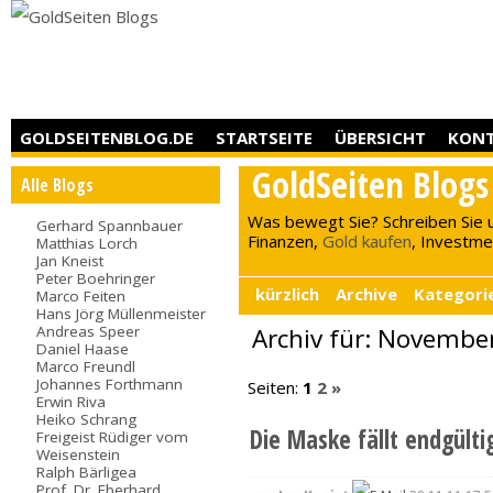
GOLDSEITENBLOG.DE
STARTSEITE
ÜBERSICHT
KON
GoldSeiten Blogs
Alle Blogs
Was bewegt Sie? Schreiben Sie 
Gerhard Spannbauer
Finanzen,
Gold kaufen
, Investment
Matthias Lorch
Jan Kneist
Peter Boehringer
kürzlich
Archive
Kategori
Marco Feiten
Hans Jörg Müllenmeister
Andreas Speer
Archiv für: Novembe
Daniel Haase
Marco Freundl
Johannes Forthmann
Seiten:
1
2
»
Erwin Riva
Heiko Schrang
Die Maske fällt endgülti
Freigeist Rüdiger vom
Weisenstein
Ralph Bärligea
Prof. Dr. Eberhard