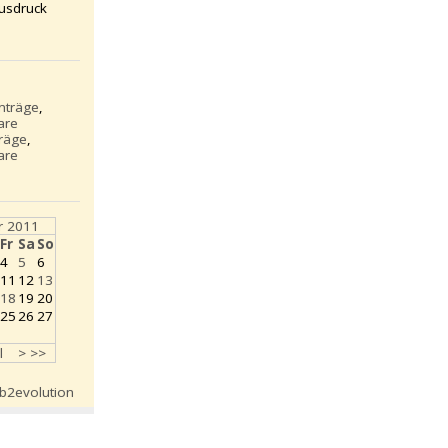
usdruck
inträge
,
are
träge
,
are
 2011
Fr
Sa
So
4
5
6
11
12
13
18
19
20
25
26
27
l
>
>>