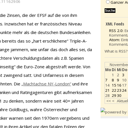
.11 16:29:06
Ganzer A
ie Zinsen, die der EFSF auf die von ihm
. Inzwischen hat er französisches Niveau
XML Feeds
RSS 2.0:
E
spunkte mehr als die deutschen Bundesanleihen.
Komment
Atom:
Ein
 bereits das so „hart erschlichene“ Triple-A-
Komment
ange jammern, wie unfair das doch alles sei, da
What is RSS?
chtere Verschuldungsdaten als z.B. Spanien
November
inseitig“ die Euro-Zone abgestraft werde. Von
Mo
Di
Mi
Do
1
2
3
cht zwingend satt. Und Unfairness in diesem
7
8
9
10
ehnten. Die
„Machtachse NY-London“
und ihre
14
15
16
17
21
22
23
24
anken und Ratingagenturen gibt aufmerksamen
28
29
30
11 zu denken, sondern wäre seit 40+ Jahren
<<
<
Aktuel
ahre Goldbugs, wahre Österreicher und
tiker warnen seit den 1970ern vergebens und
 in ihren Artikel vor den fatalen Folgen der