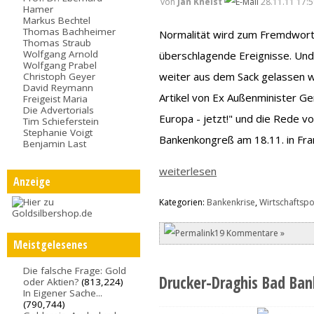
von
Jan Kneist
28.11.11 17:5
Hamer
Markus Bechtel
Thomas Bachheimer
Normalität wird zum Fremdwort.
Thomas Straub
Wolfgang Arnold
überschlagende Ereignisse. Und
Wolfgang Prabel
weiter aus dem Sack gelassen w
Christoph Geyer
David Reymann
Artikel von Ex Außenminister G
Freigeist Maria
Die Advertorials
Europa - jetzt!" und die Rede v
Tim Schieferstein
Stephanie Voigt
Bankenkongreß am 18.11. in Fran
Benjamin Last
weiterlesen
Anzeige
Kategorien:
Bankenkrise
,
Wirtschaftspol
19 Kommentare »
Meistgelesenes
Die falsche Frage: Gold
Drucker-Draghis Bad Bank
oder Aktien?
(813,224)
In Eigener Sache...
(790,744)