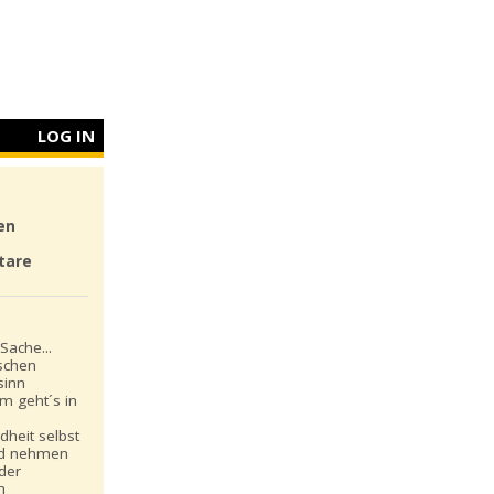
LOG IN
en
tare
Sache...
schen
sinn
m geht´s in
dheit selbst
nd nehmen
 der
n