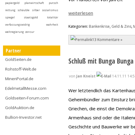
papiergeld
planwirtschaft
putsch
rettung
schäuble
silber
sozialismus
weiterlesen
spiegel
staatsgold
totalitär
verfassungswidrig
wahrheit
Kategorien:
Bankenkrise
,
Geld & Zins
,
weltregierung
zensur
13 Kommentare »
Partner
Schluß mit Bunga Bunga
GoldSeiten.de
Rohstoff-Welt.de
von
Jan Kneist
14.11.11 14:5
MinenPortal.de
EdelmetallMesse.com
Wer letztendlich das Kartenhau
Goldseiten-Forum.com
Geheimbündler zum Einsturz bri
GoldAuktion.de
Griechen, die einst die Demokr
Armenhaus sind oder die Italiene
Bullion-Investor.net
Geschichte und Bauwerke wir be