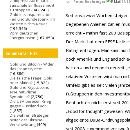
Goldpreis: Auch durch
von
Peter Boehringer
18.11
saisonale Einflüsse nicht
zu stoppen
(342,243)
Gold-Intransparenz bei
Seit etwa zwei Wochen steigen d
Fed und Bundesbank: Im
begebenen Anleihen zahlen muss
Westen nichts Neues
(195,346)
erreicht – mithin fast 200 Basi
Vom deutschen
Energieunsinn
(167,653)
Der Markt hat dem EFSF faktisch
Rating entzogen. Man kann nun l
Kommentar-Hits
doch Amerika und England schle
Gold und Bitcoin - Wider
hätten – und dennoch derzeit „e
das Finanzsystem
(16,386)
relativen Vorteilen wird man ni
Die falsche Frage: Gold
oder Aktien?
(15,823)
Umfeld gibt es seit vielen Jahrz
Gold und Kryptocoins -
eine natürliche
Fußtruppen in den Investmentb
Symbiose?
(2,750)
Die USA bereiten Krieg
Beobachtern nicht erst seit 20
gegen Russland vor
(1,857)
„Food for thought“ gewesen! W
Die wahren Strategen
altgediente BuBa-Ordnungspoli
hinter der Ukraine-
Verschwörung
(409)
seit 2008 zunehmend verzweifelt