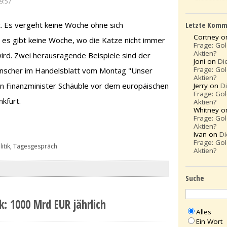
9:57
Letzte Komm
 Es vergeht keine Woche ohne sich
Cortney 
 es gibt keine Woche, wo die Katze nicht immer
Frage: Go
Aktien?
ird. Zwei herausragende Beispiele sind der
Joni on
Di
Frage: Go
enscher im Handelsblatt vom Montag "Unser
Aktien?
on Finanzminister Schäuble vor dem europäischen
Jerry on
D
Frage: Go
kfurt.
Aktien?
Whitney 
Frage: Go
Aktien?
Ivan on
Di
Frage: Go
itik
,
Tagesgespräch
Aktien?
Suche
: 1000 Mrd EUR jährlich
Alles
Ein Wort