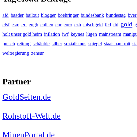
afd
baader
bailout
blogger
boehringer
bundesbank
bundestag
bver
gold
eu
efsf
esm
eugh
euliten
eur
euro
ezb
falschgeld
fed
ftd
g
holt unser gold heim
inflation
iwf
keynes
lügen
mainstream
manipu
putsch
rettung
schäuble
silber
sozialismus
spiegel
staatsbankrott
st
weltregierung
zensur
Partner
GoldSeiten.de
Rohstoff-Welt.de
MinenPortal.de