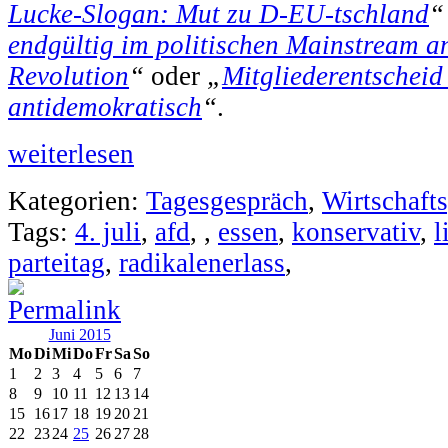
Lucke-Slogan: Mut zu D-EU-tschland
“
endgültig im politischen Mainstream a
Revolution
“
oder
„
Mitgliederentscheid
antidemokratisch
“
.
weiterlesen
Kategorien:
Tagesgespräch
,
Wirtschafts
Tags:
4. juli
,
afd
,
,
essen
,
konservativ
,
l
parteitag
,
radikalenerlass
,
Juni 2015
Mo
Di
Mi
Do
Fr
Sa
So
1
2
3
4
5
6
7
8
9
10
11
12
13
14
15
16
17
18
19
20
21
22
23
24
25
26
27
28