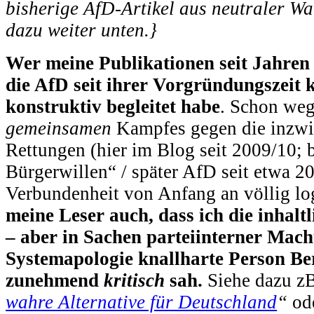
bisherige AfD-Artikel aus neutraler Wa
dazu weiter unten.}
Wer meine Publikationen seit Jahren v
die AfD seit ihrer Vorgründungszeit kr
konstruktiv begleitet habe
. Schon weg
gemeinsamen
Kampfes gegen die inzwi
Rettungen (hier im Blog seit 2009/10;
Bürgerwillen“ / später AfD seit etwa 2
Verbundenheit von Anfang an völlig lo
meine Leser auch, dass ich die inhal
– aber in Sachen parteiinterner Mac
Systemapologie knallharte Person Be
zunehmend
kritisch
sah.
Siehe dazu zB
wahre Alternative für Deutschland
“
od