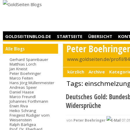
GOLDSEITENBLOG.DE
STARTSEITE
ÜBERSICHT
KON
Peter Boehringe
Alle Blogs
www.goldseiten.de/profil/8
Gerhard Spannbauer
Matthias Lorch
Jan Kneist
kürzlich
Archive
Kategori
Peter Boehringer
Marco Feiten
Tags: einschmelzun
Hans Jörg Müllenmeister
Andreas Speer
Daniel Haase
Deutsches Gold: Bundesb
Marco Freundl
Johannes Forthmann
Widersprüche
Erwin Riva
Heiko Schrang
Freigeist Rüdiger vom
Weisenstein
von
Peter Boehringer
07.01
Ralph Bärligea
Prof. Dr. Eberhard