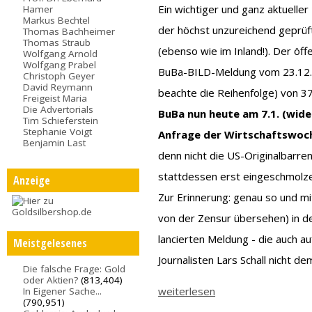
Ein wichtiger und ganz aktuell
Hamer
Markus Bechtel
der höchst unzureichend geprü
Thomas Bachheimer
Thomas Straub
(ebenso wie im Inland!). Der öf
Wolfgang Arnold
Wolfgang Prabel
BuBa-BILD-Meldung vom 23.12.
Christoph Geyer
David Reymann
beachte die Reihenfolge) von 3
Freigeist Maria
Die Advertorials
BuBa nun heute am 7.1. (wider
Tim Schieferstein
Stephanie Voigt
Anfrage der Wirtschaftswoc
Benjamin Last
denn nicht die US-Originalbarre
stattdessen erst eingeschmolze
Anzeige
Zur Erinnerung: genau so und mi
von der Zensur übersehen) in d
lancierten Meldung - die auch au
Meistgelesenes
Journalisten Lars Schall nicht d
Die falsche Frage: Gold
oder Aktien?
(813,404)
weiterlesen
In Eigener Sache...
(790,951)