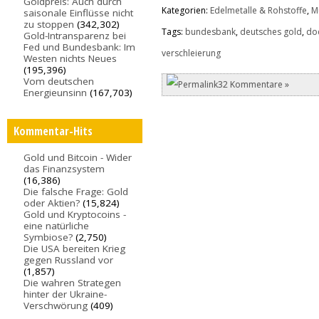
Goldpreis: Auch durch
Kategorien:
Edelmetalle & Rohstoffe
,
M
saisonale Einflüsse nicht
zu stoppen
(342,302)
Tags:
bundesbank
,
deutsches gold
,
do
Gold-Intransparenz bei
Fed und Bundesbank: Im
verschleierung
Westen nichts Neues
(195,396)
Vom deutschen
32 Kommentare »
Energieunsinn
(167,703)
Kommentar-Hits
Gold und Bitcoin - Wider
das Finanzsystem
(16,386)
Die falsche Frage: Gold
oder Aktien?
(15,824)
Gold und Kryptocoins -
eine natürliche
Symbiose?
(2,750)
Die USA bereiten Krieg
gegen Russland vor
(1,857)
Die wahren Strategen
hinter der Ukraine-
Verschwörung
(409)