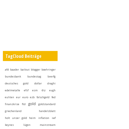
TagCloud Beiträge
afd
baader
bailout
blogger
boehringer
bundesbank
bundestag
bverfg
deutsches gold
dollar
draghi
eu
edelmetalle
efsf
esm
eugh
euliten
eur
euro
ezb
falschgeld
fed
gold
finanzkrise
ftd
goldstandard
griechenland
handelsblatt
holt unser gold heim
inflation
iwf
keynes
lügen
mainstream