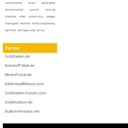
manipulation
mises
papiergeld
planwirtschaft
putsch
rettung
schäuble
silber
sozialismus
spiegel
staatsgold
totalitär
verfassungswidrig
wahrheit
weltregierung
zensur
Partner
GoldSeiten.de
Rohstoff-Welt.de
MinenPortal.de
EdelmetallMesse.com
Goldseiten-Forum.com
GoldAuktion.de
Bullion-Investor.net