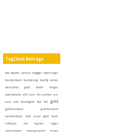
TagCloud Beiträge
afd
baader
bailout
blogger
boehringer
bundesbank
bundestag
bverfg
comex
deutsches gold
dollar
draghi
eu
edelmetalle
efsf
esm
euliten
eur
gold
euro
ezb
falschgeld
fed
ftd
goldstandard
griechenland
handelsblatt
holt unser gold heim
inflation
iwf
keynes
lügen
mainstream
manipulation
mises