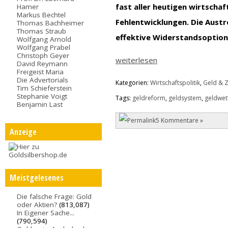
fast aller heutigen wirtschaf
Hamer
Markus Bechtel
Fehlentwicklungen. Die Austro
Thomas Bachheimer
Thomas Straub
effektive Widerstandsoption
Wolfgang Arnold
Wolfgang Prabel
Christoph Geyer
weiterlesen
David Reymann
Freigeist Maria
Die Advertorials
Kategorien:
Wirtschaftspolitik
,
Geld & Z
Tim Schieferstein
Stephanie Voigt
Tags:
geldreform
,
geldsystem
,
geldwe
Benjamin Last
5 Kommentare »
Anzeige
Meistgelesenes
Die falsche Frage: Gold
oder Aktien?
(813,087)
In Eigener Sache...
(790,594)