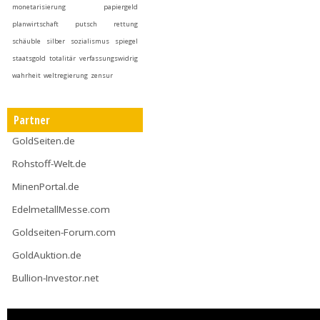
monetarisierung
papiergeld
planwirtschaft
putsch
rettung
schäuble
silber
sozialismus
spiegel
staatsgold
totalitär
verfassungswidrig
wahrheit
weltregierung
zensur
Partner
GoldSeiten.de
Rohstoff-Welt.de
MinenPortal.de
EdelmetallMesse.com
Goldseiten-Forum.com
GoldAuktion.de
Bullion-Investor.net