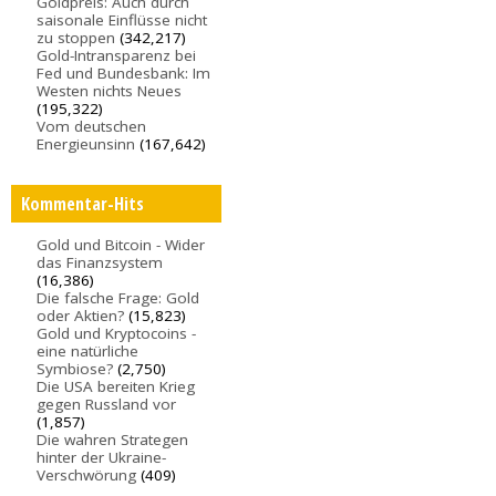
Goldpreis: Auch durch
saisonale Einflüsse nicht
zu stoppen
(342,217)
Gold-Intransparenz bei
Fed und Bundesbank: Im
Westen nichts Neues
(195,322)
Vom deutschen
Energieunsinn
(167,642)
Kommentar-Hits
Gold und Bitcoin - Wider
das Finanzsystem
(16,386)
Die falsche Frage: Gold
oder Aktien?
(15,823)
Gold und Kryptocoins -
eine natürliche
Symbiose?
(2,750)
Die USA bereiten Krieg
gegen Russland vor
(1,857)
Die wahren Strategen
hinter der Ukraine-
Verschwörung
(409)