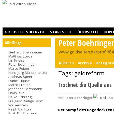
GOLDSEITENBLOG.DE
STARTSEITE
ÜBERSICHT
KON
Peter Boehringe
Alle Blogs
www.goldseiten.de/profil/8
Gerhard Spannbauer
Matthias Lorch
Jan Kneist
kürzlich
Archive
Kategori
Peter Boehringer
Marco Feiten
Tags: geldreform
Hans Jörg Müllenmeister
Andreas Speer
Daniel Haase
Trocknet die Quelle aus
Marco Freundl
Johannes Forthmann
Erwin Riva
Heiko Schrang
von
Peter Boehringer
26.09
Freigeist Rüdiger vom
Weisenstein
Ralph Bärligea
Der Sumpf des ungedeckten 
Prof. Dr. Eberhard