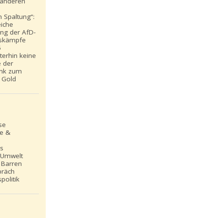
t anderen
 Spaltung“:
eiche
ung der AfD-
skämpfe
5
iterhin keine
e der
nk zum
 Gold
se
le &
ns
 Umwelt
 Barren
präch
politik