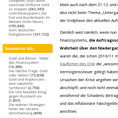
Goldpreis: Auch durch
eben auch nach dem 21.12. und
saisonale Einflüsse nicht
zu stoppen
(342,345)
also nicht beim Thema „Unterga
Gold-Intransparenz bei
Fed und Bundesbank: Im
der Endphase des aktuellen Aufs
Westen nichts Neues
(195,440)
Vom deutschen
Ziemlich weit nämlich, wenn nu
Energieunsinn
(167,722)
Finanzsystems,
die Auftragssc
Wahrheit über den Niedergan
Kommentar-Hits
waren die, die schon 2010/11 m
Gold und Bitcoin - Wider
das Finanzsystem
Käuflichen des DIW
die „wissens
(16,386)
Die falsche Frage: Gold
Vermögenssteuer gelegt haben,
oder Aktien?
(15,826)
Gold und Kryptocoins -
Ursachen der Krise angehen wir
eine natürliche
abschöpft; und noch nicht einma
Symbiose?
(2,750)
Die USA bereiten Krieg
annähernd
die Schadens-Beträg
gegen Russland vor
(1,857)
und das inflationäre Falschgeld
Die wahren Strategen
hinter der Ukraine-
anrichten.
Verschwörung
(409)