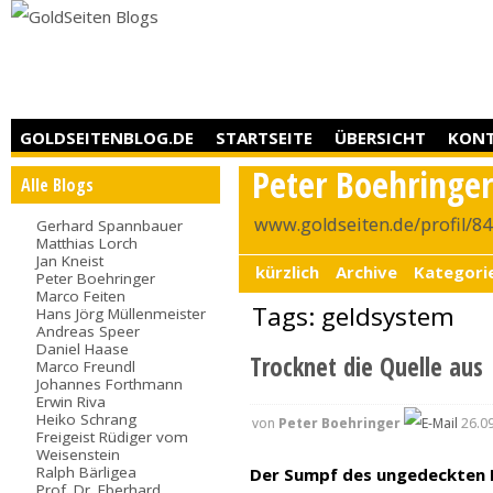
GOLDSEITENBLOG.DE
STARTSEITE
ÜBERSICHT
KON
Peter Boehringe
Alle Blogs
www.goldseiten.de/profil/8
Gerhard Spannbauer
Matthias Lorch
Jan Kneist
kürzlich
Archive
Kategori
Peter Boehringer
Marco Feiten
Tags: geldsystem
Hans Jörg Müllenmeister
Andreas Speer
Daniel Haase
Trocknet die Quelle aus
Marco Freundl
Johannes Forthmann
Erwin Riva
Heiko Schrang
von
Peter Boehringer
26.09
Freigeist Rüdiger vom
Weisenstein
Ralph Bärligea
Der Sumpf des ungedeckten 
Prof. Dr. Eberhard