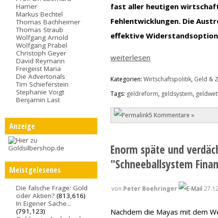
fast aller heutigen wirtschaf
Hamer
Markus Bechtel
Fehlentwicklungen. Die Austro
Thomas Bachheimer
Thomas Straub
effektive Widerstandsoption
Wolfgang Arnold
Wolfgang Prabel
Christoph Geyer
weiterlesen
David Reymann
Freigeist Maria
Die Advertorials
Kategorien:
Wirtschaftspolitik
,
Geld & Z
Tim Schieferstein
Stephanie Voigt
Tags:
geldreform
,
geldsystem
,
geldwe
Benjamin Last
5 Kommentare »
Anzeige
Enorm späte und verdäch
"Schneeballsystem Fina
Meistgelesenes
Die falsche Frage: Gold
von
Peter Boehringer
27.12
oder Aktien?
(813,616)
In Eigener Sache...
Nachdem die Mayas mit dem Wel
(791,123)