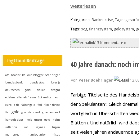
weiterlesen
Kategorien:
Bankenkrise
,
Tagesgesprä
Tags:
bcg
,
finanzsystem
,
geldsystem
,
g
13 Kommentare »
TagCloud Beiträge
40 Jahre danach: noch im
afd
baader
bailout
blogger
boehringer
von
Peter Boehringer
12.08
bundesbank
bundestag
bverfg
deutsches gold
dollar
draghi
Farbige Titelseite des Handelsb
eu
edelmetalle
efsf
esm
euliten
eur
der Spekulanten“. Gleich dreimal
euro
ezb
falschgeld
fed
finanzkrise
gold
ftd
goldstandard
griechenland
wortgleich in Überschriften wie
handelsblatt
holt unser gold heim
Blättern. Und natürlich wird dab
inflation
iwf
keynes
lügen
seit vielen Jahren andauernde 
mainstream
manipulation
mises