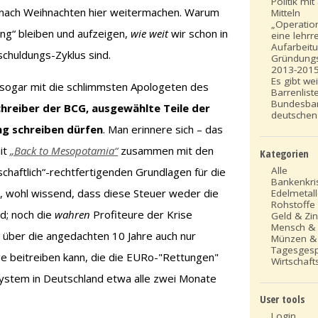
Politik mi
 nach Weihnachten hier weitermachen. Warum
Mitteln
„Operation
ng“ bleiben und aufzeigen,
wie weit
wir schon in
eine lehrr
Aufarbeit
chuldungs-Zyklus sind.
Gründung
2013-201
Es gibt we
n sogar mit die schlimmsten Apologeten des
Barrenlist
Bundesba
hreiber der BCG, ausgewählte Teile der
deutschen
g schreiben dürfen
. Man erinnere sich – das
it
„Back to Mesopotamia“
zusammen mit den
Kategorien
Alle
chaftlich“-rechtfertigenden Grundlagen für die
Bankenkri
 wohl wissend, dass diese Steuer weder die
Edelmetal
Rohstoffe
d; noch die
wahren
Profiteure der Krise
Geld & Zi
Mensch &
l über die angedachten 10 Jahre auch nur
Münzen &
Tagesges
e beitreiben kann, die die EURo-"Rettungen"
Wirtschafts
system in Deutschland etwa alle zwei Monate
User tools
Login