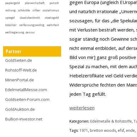
gegen Europa (ungleich EUropa!
papiergeld
planwirtschaft
putsch
rettung
schäuble
silber
sozialismus
und natürlich irrationale „Unve
spiegel
staatsbankrott
staatsgold
sozusagen, für das „die Spekula
totalitär
verfassungswidrig
wahrheit
mit Verlusten bestraft werden, 
weltregierung
zensur
sogar ständig noch Gewinne sche
nicht einmal entblödet, auf de
Partner
Bild von mir] ganz groß positiv
GoldSeiten.de
Spezial zu machen, mit dem auc
Rohstoff-Welt.de
Hebelzertifikate viel Geld verdie
MinenPortal.de
Widersprüche fechten den Mains
EdelmetallMesse.com
jeden Tag gefüllt.
Goldseiten-Forum.com
weiterlesen
GoldAuktion.de
Bullion-Investor.net
Kategorien:
Edelmetalle & Rohstoffe
,
T
Tags:
1971
,
bretton woods
,
efsf
,
ende
,