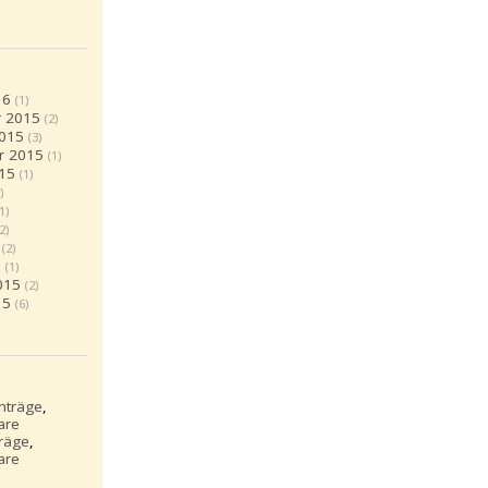
16
(1)
 2015
(2)
2015
(3)
r 2015
(1)
15
(1)
)
(1)
(2)
(2)
5
(1)
015
(2)
15
(6)
inträge
,
are
träge
,
are