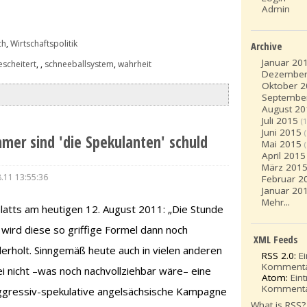
Admin
ch
,
Wirtschaftspolitik
Archive
Januar 20
escheitert
,
,
schneeballsystem
,
wahrheit
Dezember
Oktober 
Septembe
August 20
Juli 2015
(1
Juni 2015
mer sind 'die Spekulanten' schuld
Mai 2015
April 2015
März 201
.11 13:55:36
Februar 2
Januar 20
Mehr...
latts am heutigen 12. August 2011: „Die Stunde
 wird diese so griffige Formel dann noch
XML Feeds
derholt. Sinngemäß heute auch in vielen anderen
RSS 2.0:
E
Komment
ei nicht –was noch nachvollziehbar wäre– eine
Atom:
Ein
Komment
aggressiv-spekulative angelsächsische Kampagne
What is RSS?