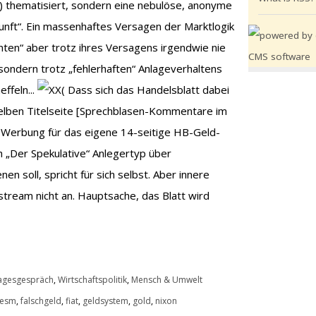
) thematisiert, sondern eine nebulöse, anonyme
rnunft“. Ein massenhaftes Versagen der Marktlogik
nten“ aber trotz ihres Versagens irgendwie nie
sondern trotz „fehlerhaften“ Anlageverhaltens
ffeln...
Dass sich das Handelsblatt dabei
rselben Titelseite [Sprechblasen-Kommentare im
e Werbung für das eigene 14-seitige HB-Geld-
h „Der Spekulative“ Anlegertyp über
nen soll, spricht für sich selbst. Aber innere
tream nicht an. Hauptsache, das Blatt wird
agesgespräch
,
Wirtschaftspolitik
,
Mensch & Umwelt
esm
,
falschgeld
,
fiat
,
geldsystem
,
gold
,
nixon