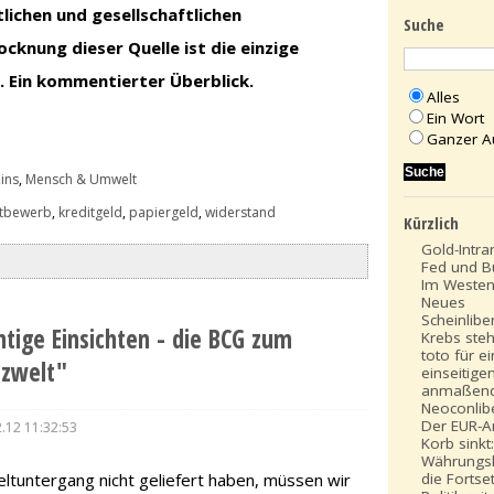
tlichen und gesellschaftlichen
Suche
cknung dieser Quelle ist die einzige
. Ein kommentierter Überblick.
Alles
Ein Wort
Ganzer A
ins
,
Mensch & Umwelt
ttbewerb
,
kreditgeld
,
papiergeld
,
widerstand
Kürzlich
Gold-Intra
Fed und B
Im Westen
Neues
Scheinlibe
tige Einsichten - die BCG zum
Krebs steh
toto für e
nzwelt"
einseitige
anmaßen
Neoconlib
Der EUR-An
.12 11:32:53
Korb sinkt
Währungsk
die Fortse
tuntergang nicht geliefert haben, müssen wir