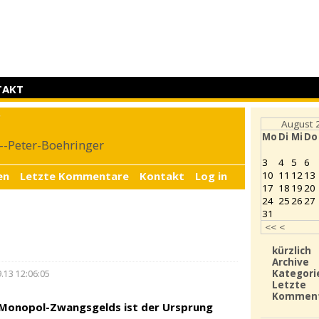
TAKT
r
August 
Mo
Di
Mi
Do
4--Peter-Boehringer
3
4
5
6
en
Letzte Kommentare
Kontakt
Log in
10
11
12
13
17
18
19
20
24
25
26
27
31
<<
<
kürzlich
Archive
Kategori
.13 12:06:05
Letzte
Kommen
Monopol-Zwangsgelds ist der Ursprung