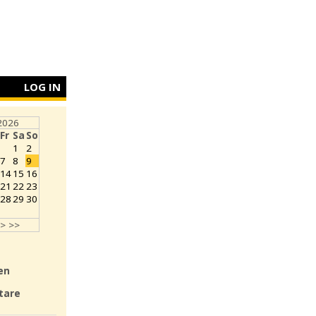
LOG IN
2026
Fr
Sa
So
1
2
7
8
9
14
15
16
21
22
23
28
29
30
>
>>
en
tare