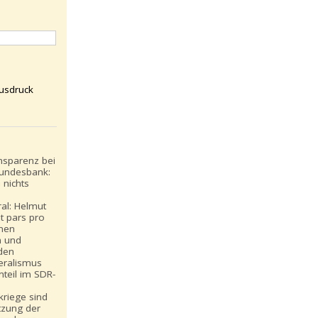
usdruck
nsparenz bei
undesbank:
 nichts
ral: Helmut
t pars pro
inen
n und
den
eralismus
teil im SDR-
:
riege sind
tzung der