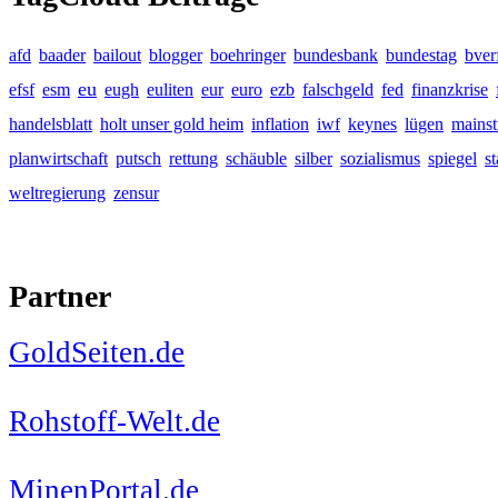
afd
baader
bailout
blogger
boehringer
bundesbank
bundestag
bver
eu
efsf
esm
eugh
euliten
eur
euro
ezb
falschgeld
fed
finanzkrise
handelsblatt
holt unser gold heim
inflation
iwf
keynes
lügen
mains
planwirtschaft
putsch
rettung
schäuble
silber
sozialismus
spiegel
s
weltregierung
zensur
Partner
GoldSeiten.de
Rohstoff-Welt.de
MinenPortal.de