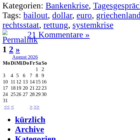
Kategorien:
Bankenkrise
,
Tagesgespräc
Tags:
bailout
,
dollar
,
euro
,
griechenlan
rechtsstaat
,
rettung
,
systemkrise
21 Kommentare »
1
2
»
August 2026
Mo
Di
Mi
Do
Fr
Sa
So
1
2
3
4
5
6
7
8
9
10
11
12
13
14
15
16
17
18
19
20
21
22
23
24
25
26
27
28
29
30
31
<<
<
>
>>
kürzlich
Archive
Kategorien