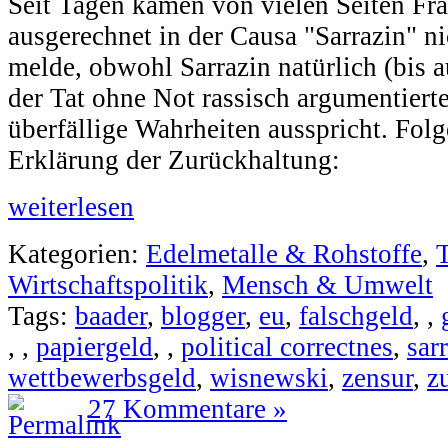
Seit Tagen kamen von vielen Seiten Fr
ausgerechnet in der Causa "Sarrazin" 
melde, obwohl Sarrazin natürlich (bis a
der Tat ohne Not rassisch argumentier
überfällige Wahrheiten ausspricht. Fol
Erklärung der Zurückhaltung:
weiterlesen
Kategorien:
Edelmetalle & Rohstoffe
,
Wirtschaftspolitik
,
Mensch & Umwelt
Tags:
baader
,
blogger
,
eu
,
falschgeld
,
,
,
,
papiergeld
,
,
political correctnes
,
sar
wettbewerbsgeld
,
wisnewski
,
zensur
,
z
27 Kommentare »