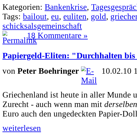
Kategorien:
Bankenkrise
,
Tagesgespräc
Tags:
bailout
,
eu
,
euliten
,
gold
,
grieche
schicksalsgemeinschaft
18 Kommentare »
Papiergeld-Eliten: "Durchhalten bis
von
Peter Boehringer
10.02.10 
Griechenland ist heute in aller Munde u
Zurecht - auch wenn man mit
derselbe
Euro auch den ungedeckten Papier-Dollar
weiterlesen