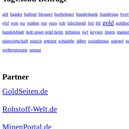
afd
baader
bailout
blogger
boehringer
bundesbank
bundestag
bver
gold
eu
efsf
esm
euliten
eur
euro
ezb
falschgeld
fed
ftd
goldin
handelsblatt
holt unser gold heim
inflation
iwf
keynes
lügen
mains
planwirtschaft
putsch
rettung
schäuble
silber
sozialismus
spiegel
s
weltregierung
zensur
Partner
GoldSeiten.de
Rohstoff-Welt.de
MinenPortal.de