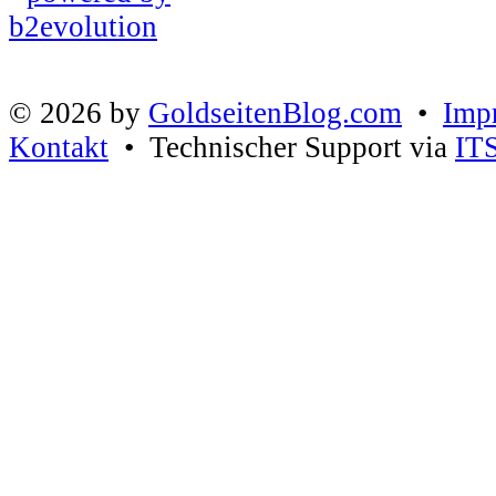
© 2026 by
GoldseitenBlog.com
•
Imp
Kontakt
• Technischer Support via
IT