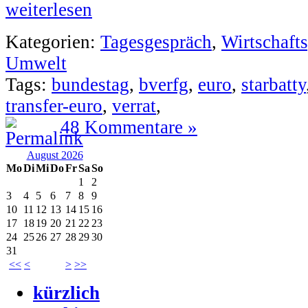
weiterlesen
Kategorien:
Tagesgespräch
,
Wirtschafts
Umwelt
Tags:
bundestag
,
bverfg
,
euro
,
starbatty
transfer-euro
,
verrat
,
48 Kommentare »
August 2026
Mo
Di
Mi
Do
Fr
Sa
So
1
2
3
4
5
6
7
8
9
10
11
12
13
14
15
16
17
18
19
20
21
22
23
24
25
26
27
28
29
30
31
<<
<
>
>>
kürzlich