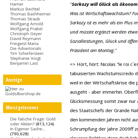
"
Sarkozy will Glück als ökono
Hamer
Markus Bechtel
Was ist Wirtschaftswachstum? Für
Thomas Bachheimer
Thomas Straub
Sarkozy ist es mehr als ein Plus 
Wolfgang Arnold
Wolfgang Prabel
und müsste ergänzt werden etwa 
Christoph Geyer
David Reymann
Sozialleistungen, Glück und öffen
Freigeist Maria
Die Advertorials
Präsident am Montag."
Tim Schieferstein
Stephanie Voigt
Benjamin Last
=> Hört, hört: Nicolas "le roi c
tabuisierten Wachstumscredo de
Anzeige
weil in der Wirtschaftskrise die
ausgeht - aber immerhin. Oberfl
Glücksmessung somit zwar nur 
Meistgelesenes
des Staatschefs der Grande Nat
Die falsche Frage: Gold
den kommenden Jahren nicht ausr
oder Aktien?
(813,124)
Schrumpfung der Jahre 2009ff z
In Eigener Sache...
(790,628)