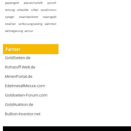
papiergeld
planwirtschaft
putsch
rettung
schäuble
silber
sozialismus
spiegel
staatsbankrott
staatsgold
totalitär
verfassungswidrig
wahrheit
weltregierung
zensur
Partner
GoldSeiten.de
Rohstoff-Welt.de
MinenPortal.de
EdelmetallMesse.com
Goldseiten-Forum.com
GoldAuktion.de
Bullion-Investor.net