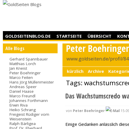
GOLDSEITENBLOG.DE
STARTSEITE
ÜBERSICHT
KON
Peter Boehringe
Alle Blogs
www.goldseiten.de/profil/8
Gerhard Spannbauer
Matthias Lorch
Jan Kneist
kürzlich
Archive
Kategori
Peter Boehringer
Marco Feiten
Tags: wachstumscre
Hans Jörg Müllenmeister
Andreas Speer
Daniel Haase
Das Wachstumscredo w
Marco Freundl
Johannes Forthmann
Erwin Riva
Heiko Schrang
von
Peter Boehringer
15.09
Freigeist Rüdiger vom
Weisenstein
Ralph Bärligea
Einige Gedanken anlässlich di
Prof. Dr. Eberhard