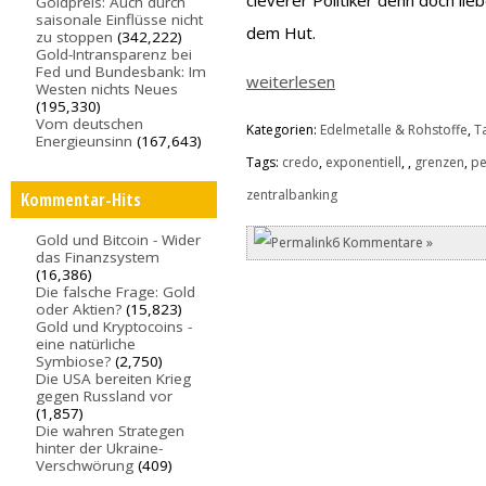
cleverer Politiker denn doch lie
Goldpreis: Auch durch
saisonale Einflüsse nicht
dem Hut.
zu stoppen
(342,222)
Gold-Intransparenz bei
Fed und Bundesbank: Im
weiterlesen
Westen nichts Neues
(195,330)
Vom deutschen
Kategorien:
Edelmetalle & Rohstoffe
,
T
Energieunsinn
(167,643)
Tags:
credo
,
exponentiell
,
,
grenzen
,
pe
zentralbanking
Kommentar-Hits
Gold und Bitcoin - Wider
6 Kommentare »
das Finanzsystem
(16,386)
Die falsche Frage: Gold
oder Aktien?
(15,823)
Gold und Kryptocoins -
eine natürliche
Symbiose?
(2,750)
Die USA bereiten Krieg
gegen Russland vor
(1,857)
Die wahren Strategen
hinter der Ukraine-
Verschwörung
(409)