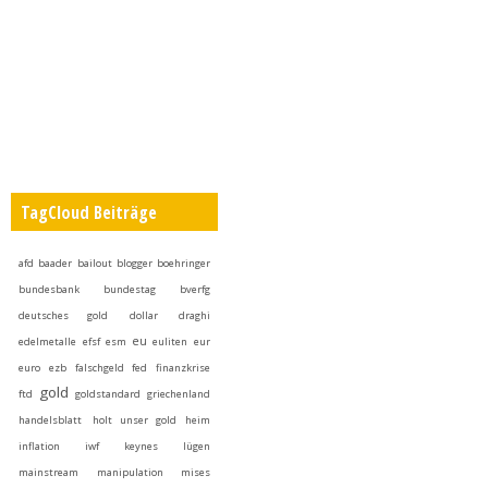
TagCloud Beiträge
afd
baader
bailout
blogger
boehringer
bundesbank
bundestag
bverfg
deutsches gold
dollar
draghi
eu
edelmetalle
efsf
esm
euliten
eur
euro
ezb
falschgeld
fed
finanzkrise
gold
ftd
goldstandard
griechenland
handelsblatt
holt unser gold heim
inflation
iwf
keynes
lügen
mainstream
manipulation
mises