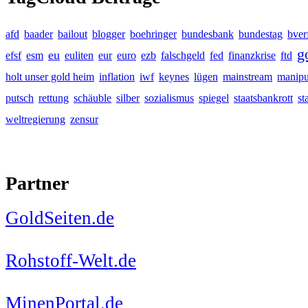
afd
baader
bailout
blogger
boehringer
bundesbank
bundestag
bver
g
eu
efsf
esm
euliten
eur
euro
ezb
falschgeld
fed
finanzkrise
ftd
holt unser gold heim
inflation
iwf
keynes
lügen
mainstream
manipu
putsch
rettung
schäuble
silber
sozialismus
spiegel
staatsbankrott
st
weltregierung
zensur
Partner
GoldSeiten.de
Rohstoff-Welt.de
MinenPortal.de