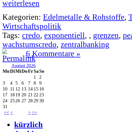
weiterlesen
Kategorien:
Edelmetalle & Rohstoffe
,
Wirtschaftspolitik
Tags:
credo
,
exponentiell
,
,
grenzen
,
pe
wachstumscredo
,
zentralbanking
6 Kommentare »
August 2026
Mo
Di
Mi
Do
Fr
Sa
So
1
2
3
4
5
6
7
8
9
10
11
12
13
14
15
16
17
18
19
20
21
22
23
24
25
26
27
28
29
30
31
<<
<
>
>>
kürzlich