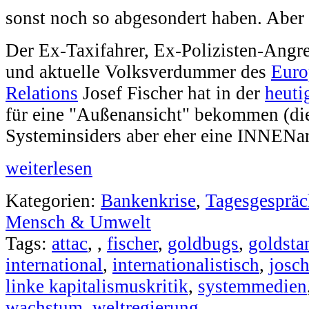
sonst noch so abgesondert haben. Aber 
Der Ex-Taxifahrer, Ex-Polizisten-Angre
und aktuelle Volksverdummer des
Euro
Relations
Josef Fischer hat in der
heuti
für eine "Außenansicht" bekommen (die
Systeminsiders aber eher eine INNENans
weiterlesen
Kategorien:
Bankenkrise
,
Tagesgespräc
Mensch & Umwelt
Tags:
attac
,
,
fischer
,
goldbugs
,
goldsta
international
,
internationalistisch
,
josc
linke kapitalismuskritik
,
systemmedien
wachstum
,
weltregierung