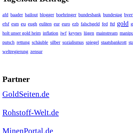
afd
baader
bailout
blogger
boehringer
bundesbank
bundestag
bver
gold
eu
efsf
esm
eugh
euliten
eur
euro
ezb
falschgeld
fed
ftd
g
holt unser gold heim
inflation
iwf
keynes
lügen
mainstream
manipu
putsch
rettung
schäuble
silber
sozialismus
spiegel
staatsbankrott
st
weltregierung
zensur
Partner
GoldSeiten.de
Rohstoff-Welt.de
MinenPortal.de