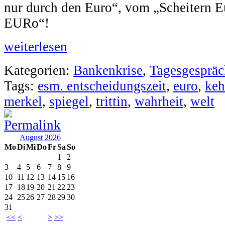
nur durch den Euro“, vom „Scheitern E
EURo“!
weiterlesen
Kategorien:
Bankenkrise
,
Tagesgespräc
Tags:
esm. entscheidungszeit
,
euro
,
keh
merkel
,
spiegel
,
trittin
,
wahrheit
,
welt
August 2026
Mo
Di
Mi
Do
Fr
Sa
So
1
2
3
4
5
6
7
8
9
10
11
12
13
14
15
16
17
18
19
20
21
22
23
24
25
26
27
28
29
30
31
<<
<
>
>>