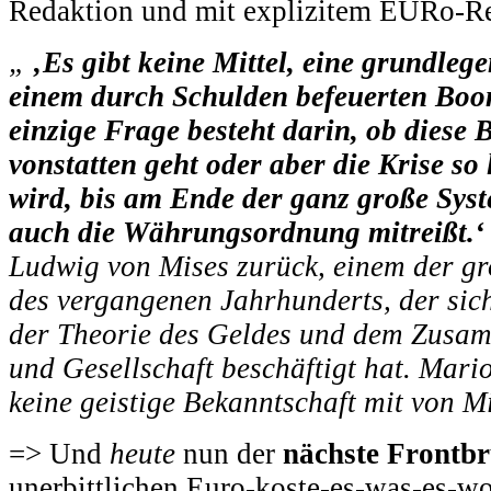
Redaktion und mit explizitem EURo-R
„
‚Es gibt keine Mittel, eine grundle
einem durch Schulden befeuerten Bo
einzige Frage besteht darin, ob diese 
vonstatten geht oder aber die Krise so
wird, bis am Ende der ganz große Syst
auch die Währungsordnung mitreißt.‘
Ludwig von Mises zurück, einem der 
des vergangenen Jahrhunderts, der sich
der Theorie des Geldes und dem Zus
und Gesellschaft beschäftigt hat. Mari
keine geistige Bekanntschaft mit von 
=> Und
heute
nun der
nächste Frontb
unerbittlichen Euro-koste-es-was-es-w