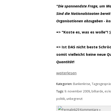
"Die spannendste Frage, um Ma
Sind die Nationalstaaten berei
Organisationen abzugeben - kos
=> "Koste es, was es wolle"!
S
=> Ist DAS nicht beste Schrö
somit vielleicht keine neue
Qu
Quantität
!
weiterlesen
Kategorien:
Bankenkrise
,
Tagesgesprä
Tags:
9. november 2009
,
billiarde
,
es k
politik
,
unbegrenzt
29 Kommentare »