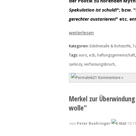
der Politik zu hörenden Myth
Spekulation ist schuld!
"; bzw. "
gerechter austarieren!
" etc. e
weiterlesen
Kategorien:
Edelmetalle & Rohstoffe
,
T
Tags:
euro
,
ezb
,
haftungsgemeinschaft
sarkozy
,
verfassungsbruch
,
21 Kommentare »
Merkel zur Überwindung 
wolle"
von
Peter Boehringer
10.11