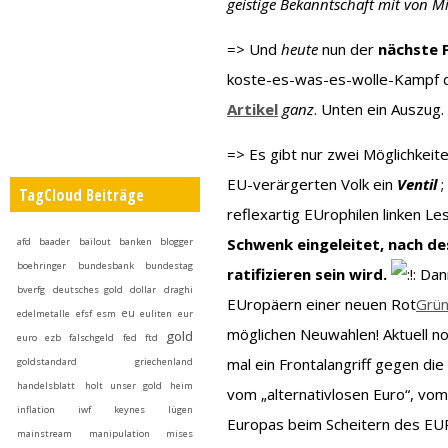
geistige Bekanntschaft mit von M
=> Und
heute
nun der
nächste 
koste-es-was-es-wolle-Kampf d
Artikel
ganz
. Unten ein Auszug.
=> Es gibt nur zwei Möglichkeit
EU-verärgerten Volk ein
Ventil
;
TagCloud Beiträge
reflexartig EUrophilen linken Le
Schwenk eingeleitet, nach de
afd
baader
bailout
banken
blogger
boehringer
bundesbank
bundestag
ratifizieren sein wird.
Da
bverfg
deutsches gold
dollar
draghi
EUropäern einer neuen Rot
Grü
eu
edelmetalle
efsf
esm
euliten
eur
möglichen Neuwahlen! Aktuell noc
gold
euro
ezb
falschgeld
fed
ftd
mal ein Frontalangriff gegen di
goldstandard
griechenland
handelsblatt
holt unser gold heim
vom „alternativlosen Euro“, vom
inflation
iwf
keynes
lügen
Europas beim Scheitern des EU
mainstream
manipulation
mises