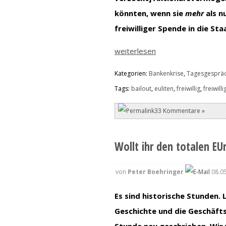
könnten, wenn sie
mehr
als n
freiwilliger Spende in die St
weiterlesen
Kategorien:
Bankenkrise
,
Tagesgesprä
Tags:
bailout
,
euliten
,
freiwillig
,
freiwill
33 Kommentare »
Wollt ihr den totalen EU
von
Peter Boehringer
08.05
Es sind historische Stunden. L
Geschichte und die Geschäft
Stunde neu geschrieben. Wi