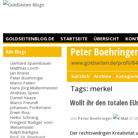
GOLDSEITENBLOG.DE
STARTSEITE
ÜBERSICHT
KON
Peter Boehringe
Alle Blogs
www.goldseiten.de/profil/8
Gerhard Spannbauer
Matthias Lorch
Jan Kneist
kürzlich
Archive
Kategori
Peter Boehringer
Marco Feiten
Tags: merkel
Hans Jörg Müllenmeister
Andreas Speer
Daniel Haase
Wollt ihr den totalen EUr
Marco Freundl
Johannes Forthmann
Erwin Riva
Heiko Schrang
von
Peter Boehringer
01.06
Freigeist Rüdiger vom
Weisenstein
Ralph Bärligea
Der rechtswidrigen Kreativität
Prof. Dr. Eberhard