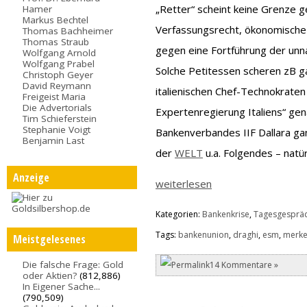
„Retter“ scheint keine Grenze g
Hamer
Markus Bechtel
Verfassungsrecht, ökonomische
Thomas Bachheimer
Thomas Straub
gegen eine Fortführung der un
Wolfgang Arnold
Wolfgang Prabel
Solche Petitessen scheren zB ga
Christoph Geyer
David Reymann
italienischen Chef-Technokraten
Freigeist Maria
Die Advertorials
Expertenregierung Italiens“ gen
Tim Schieferstein
Stephanie Voigt
Bankenverbandes IIF Dallara gan
Benjamin Last
der
WELT
u.a. Folgendes – natür
Anzeige
weiterlesen
Kategorien:
Bankenkrise
,
Tagesgesprä
Tags:
bankenunion
,
draghi
,
esm
,
merke
Meistgelesenes
Die falsche Frage: Gold
14 Kommentare »
oder Aktien?
(812,886)
In Eigener Sache...
(790,509)