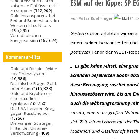
Goldpreis: Auch durch
ESM auf der Kippe: SPIE
saisonale Einflüsse nicht
zu stoppen
(342,202)
Gold-Intransparenz bei
von
Peter Boehringer
01.03
Fed und Bundesbank: Im
Westen nichts Neues
(195,295)
Gestern
schon erlebten wir eine
Vom deutschen
Energieunsinn
(167,624)
einem seiner bekanntesten und 
positivem
Tenor der WELT-Redak
Kommentar-Hits
„
‚Es gibt keine Mittel, eine g
Gold und Bitcoin - Wider
das Finanzsystem
Schulden befeuerten Boom abzu
(16,386)
Die falsche Frage: Gold
diese Bereinigung rascher vonst
oder Aktien?
(15,823)
Gold und Kryptocoins -
hinausgezögert wird, bis am En
eine natürliche
auch die Währungsordnung mitr
Symbiose?
(2,750)
Die USA bereiten Krieg
zurück, einem der großen Natio
gegen Russland vor
(1,856)
sich Zeit seines Lebens mit der 
Die wahren Strategen
hinter der Ukraine-
Mammon und Gesellschaft beschäf
Verschwörung
(409)