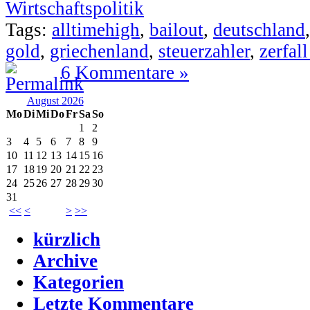
Wirtschaftspolitik
Tags:
alltimehigh
,
bailout
,
deutschland
gold
,
griechenland
,
steuerzahler
,
zerfal
6 Kommentare »
August 2026
Mo
Di
Mi
Do
Fr
Sa
So
1
2
3
4
5
6
7
8
9
10
11
12
13
14
15
16
17
18
19
20
21
22
23
24
25
26
27
28
29
30
31
<<
<
>
>>
kürzlich
Archive
Kategorien
Letzte Kommentare