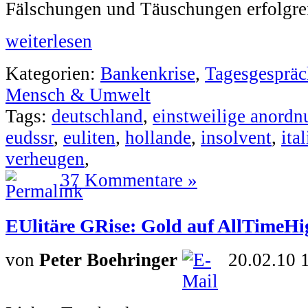
Fälschungen und Täuschungen erfolgrei
weiterlesen
Kategorien:
Bankenkrise
,
Tagesgespräc
Mensch & Umwelt
Tags:
deutschland
,
einstweilige anordn
eudssr
,
euliten
,
hollande
,
insolvent
,
ita
verheugen
,
37 Kommentare »
EUlitäre GRise: Gold auf AllTimeHi
von
Peter Boehringer
20.02.10 