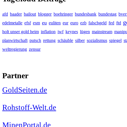
afd
baader
bailout
blogger
boehringer
bundesbank
bundestag
bver
g
eu
edelmetalle
efsf
esm
euliten
eur
euro
ezb
falschgeld
fed
ftd
holt unser gold heim
inflation
iwf
keynes
lügen
mainstream
manipu
planwirtschaft
putsch
rettung
schäuble
silber
sozialismus
spiegel
s
weltregierung
zensur
Partner
GoldSeiten.de
Rohstoff-Welt.de
MinenPortal.de