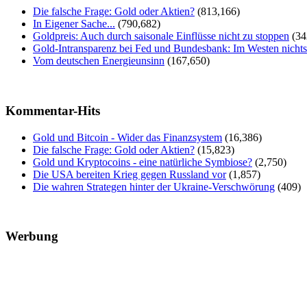
Die falsche Frage: Gold oder Aktien?
(813,166)
In Eigener Sache...
(790,682)
Goldpreis: Auch durch saisonale Einflüsse nicht zu stoppen
(34
Gold-Intransparenz bei Fed und Bundesbank: Im Westen nicht
Vom deutschen Energieunsinn
(167,650)
Kommentar-Hits
Gold und Bitcoin - Wider das Finanzsystem
(16,386)
Die falsche Frage: Gold oder Aktien?
(15,823)
Gold und Kryptocoins - eine natürliche Symbiose?
(2,750)
Die USA bereiten Krieg gegen Russland vor
(1,857)
Die wahren Strategen hinter der Ukraine-Verschwörung
(409)
Werbung