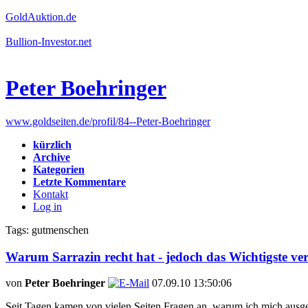
GoldAuktion.de
Bullion-Investor.net
Peter Boehringer
www.goldseiten.de/profil/84--Peter-Boehringer
kürzlich
Archive
Kategorien
Letzte Kommentare
Kontakt
Log in
Tags: gutmenschen
Warum Sarrazin recht hat - jedoch das Wichtigste ve
von
Peter Boehringer
07.09.10 13:50:06
Seit Tagen kamen von vielen Seiten Fragen an, warum ich mich ausger