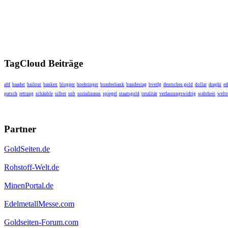
TagCloud Beiträge
afd
baader
bailout
banken
blogger
boehringer
bundesbank
bundestag
bverfg
deutsches gold
dollar
draghi
ed
putsch
rettung
schäuble
silber
snb
sozialismus
spiegel
staatsgold
totalitär
verfassungswidrig
wahrheit
weltr
Partner
GoldSeiten.de
Rohstoff-Welt.de
MinenPortal.de
EdelmetallMesse.com
Goldseiten-Forum.com