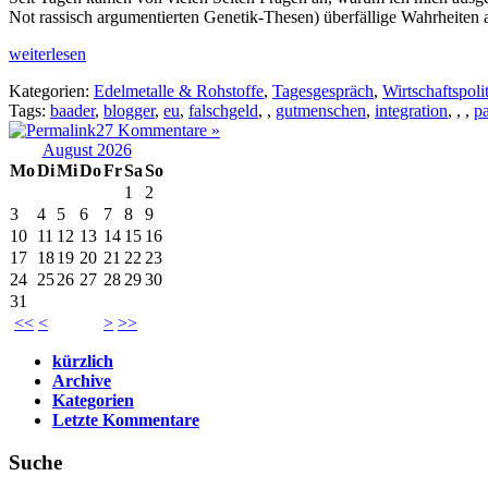
Not rassisch argumentierten Genetik-Thesen) überfällige Wahrheiten 
weiterlesen
Kategorien:
Edelmetalle & Rohstoffe
,
Tagesgespräch
,
Wirtschaftspoli
Tags:
baader
,
blogger
,
eu
,
falschgeld
,
,
gutmenschen
,
integration
,
,
,
p
27 Kommentare »
August 2026
Mo
Di
Mi
Do
Fr
Sa
So
1
2
3
4
5
6
7
8
9
10
11
12
13
14
15
16
17
18
19
20
21
22
23
24
25
26
27
28
29
30
31
<<
<
>
>>
kürzlich
Archive
Kategorien
Letzte Kommentare
Suche