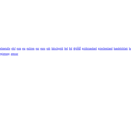
gold
eu
elmetalle
efsf
esm
euliten
eur
euro
ezb
falschgeld
fed
ftd
goldstandard
griechenland
handelsblatt
h
egierung
zensur