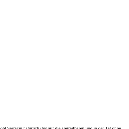
 Sarrazin natürlich (bis auf die angreifbaren und in der Tat ohne