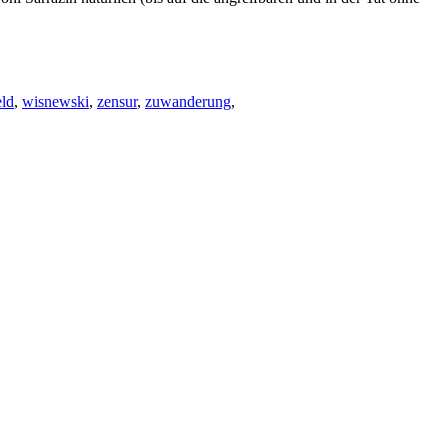
ld
,
wisnewski
,
zensur
,
zuwanderung
,