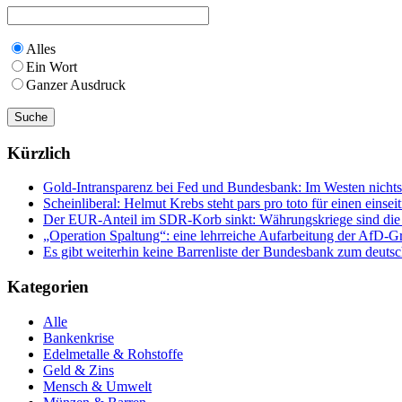
Alles
Ein Wort
Ganzer Ausdruck
Kürzlich
Gold-Intransparenz bei Fed und Bundesbank: Im Westen nicht
Scheinliberal: Helmut Krebs steht pars pro toto für einen ein
Der EUR-Anteil im SDR-Korb sinkt: Währungskriege sind die Fo
„Operation Spaltung“: eine lehrreiche Aufarbeitung der AfD
Es gibt weiterhin keine Barrenliste der Bundesbank zum deuts
Kategorien
Alle
Bankenkrise
Edelmetalle & Rohstoffe
Geld & Zins
Mensch & Umwelt