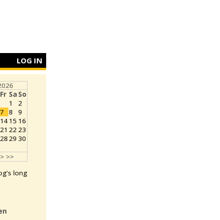
LOG IN
2026
Fr
Sa
So
1
2
7
8
9
14
15
16
21
22
23
28
29
30
>
>>
log's long
en