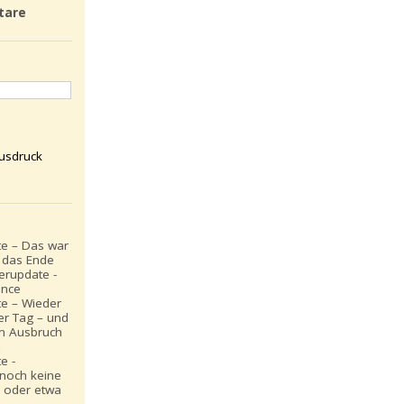
tare
usdruck
e – Das war
t das Ende
rupdate -
ance
e – Wieder
er Tag – und
in Ausbruch
n
e -
 noch keine
 oder etwa