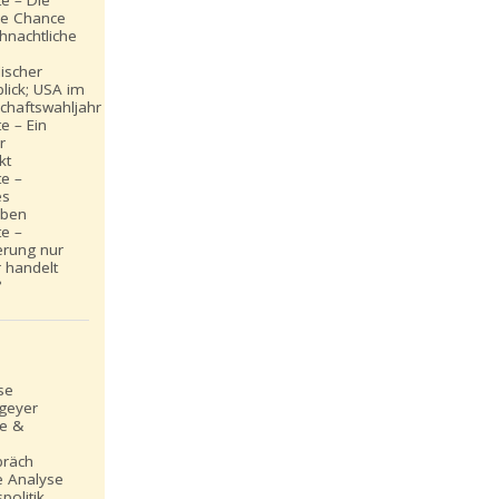
e – Die
ße Chance
hnachtliche
ischer
lick; USA im
chaftswahljahr
e – Ein
r
kt
e –
es
iben
e –
erung nur
 handelt
?
se
_geyer
le &
präch
e Analyse
politik