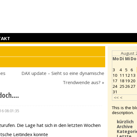
TAKT
August 
Mo
Di
Mi
Do
3
4
5
6
 es
DAX update – Sieht so eine dynamische
10
11
12
13
17
18
19
20
Trendwende aus? »
24
25
26
27
31
 doch….
<<
<
This is the b
16 08:01:35
description.
kürzlich
ufen. Die Lage hat sich in den letzten Wochen
Archive
Kategori
utsche Leitindex konnte
Letzte