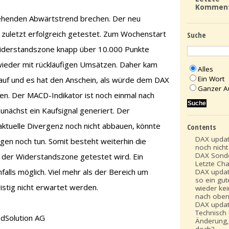
Kommen
ehenden Abwärtstrend brechen. Der neu
 zuletzt erfolgreich getestet. Zum Wochenstart
Suche
Widerstandszone knapp über 10.000 Punkte
 wieder mit rückläufigen Umsätzen. Daher kam
Alles
Ein Wort
 auf und es hat den Anschein, als würde dem DAX
Ganzer A
en. Der MACD-Indikator ist noch einmal nach
nächst ein Kaufsignal generiert. Der
 aktuelle Divergenz noch nicht abbauen, könnte
Contents
DAX updat
en noch tun. Somit besteht weiterhin die
noch nich
DAX Sonde
 der Widerstandszone getestet wird. Ein
Letzte Ch
falls möglich. Viel mehr als der Bereich um
DAX updat
so ein gut
istig nicht erwartet werden.
wieder ke
nach obe
DAX updat
Technisch
edSolution AG
Änderung,