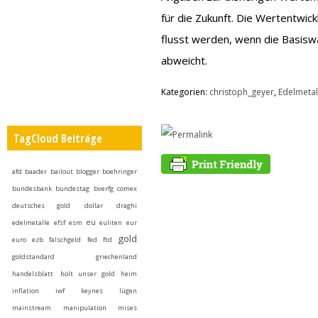
für die Zukunft. Die Wertentwi
flusst werden, wenn die Basis
abweicht.
Kategorien:
christoph_geyer
,
Edelmetal
TagCloud Beiträge
afd
baader
bailout
blogger
boehringer
bundesbank
bundestag
bverfg
comex
deutsches gold
dollar
draghi
eu
edelmetalle
efsf
esm
euliten
eur
gold
euro
ezb
falschgeld
fed
ftd
goldstandard
griechenland
handelsblatt
holt unser gold heim
inflation
iwf
keynes
lügen
mainstream
manipulation
mises