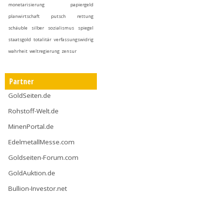
monetarisierung
papiergeld
planwirtschaft
putsch
rettung
schäuble
silber
sozialismus
spiegel
staatsgold
totalitär
verfassungswidrig
wahrheit
weltregierung
zensur
Partner
GoldSeiten.de
Rohstoff-Welt.de
MinenPortal.de
EdelmetallMesse.com
Goldseiten-Forum.com
GoldAuktion.de
Bullion-Investor.net