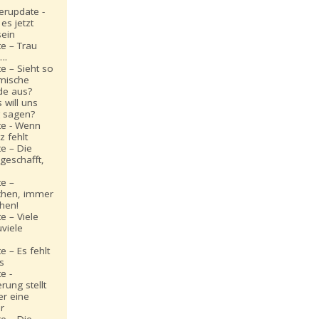
rupdate -
es jetzt
ein
e – Trau
….
e – Sieht so
mische
de aus?
 will uns
g sagen?
e - Wenn
z fehlt
e – Die
geschafft,
e –
chen, immer
hen!
e – Viele
uviele
 – Es fehlt
s
e -
rung stellt
r eine
r