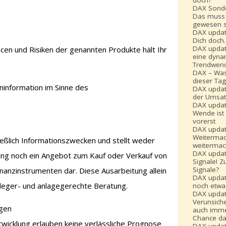
doch?
DAX Sonde
Das muss 
gewesen s
DAX updat
Dich doch
DAX updat
cen und Risiken der genannten Produkte hält Ihr
eine dyna
Trendwen
DAX – Was
dieser Ta
eninformation im Sinne des
DAX updat
der Umsat
DAX updat
Wende ist 
vorerst
DAX updat
Weiterma
ießlich Informationszwecken und stellt weder
weitermac
DAX updat
lung noch ein Angebot zum Kauf oder Verkauf von
Signale! Z
Signale?
nanzinstrumenten dar. Diese Ausarbeitung allein
DAX update
anleger- und anlagegerechte Beratung.
noch etwa
DAX updat
Verunsiche
ngen
auch imme
Chance da
wicklung erlauben keine verlässliche Prognose