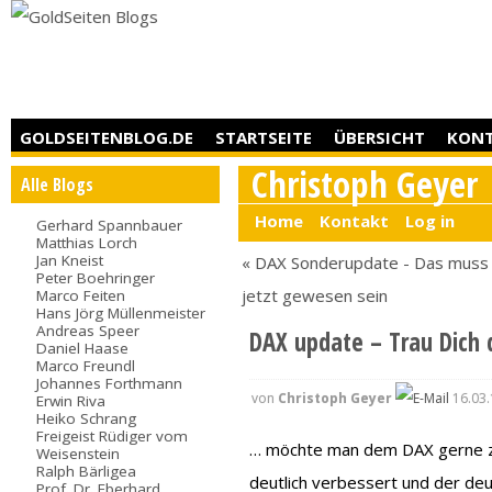
GOLDSEITENBLOG.DE
STARTSEITE
ÜBERSICHT
KON
Christoph Geyer
Alle Blogs
Home
Kontakt
Log in
Gerhard Spannbauer
Matthias Lorch
Jan Kneist
« DAX Sonderupdate - Das muss
Peter Boehringer
jetzt gewesen sein
Marco Feiten
Hans Jörg Müllenmeister
Andreas Speer
DAX update – Trau Dich
Daniel Haase
Marco Freundl
Johannes Forthmann
von
Christoph Geyer
16.03.
Erwin Riva
Heiko Schrang
Freigeist Rüdiger vom
… möchte man dem DAX gerne zur
Weisenstein
Ralph Bärligea
deutlich verbessert und der de
Prof. Dr. Eberhard