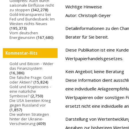
Goldpreis: Auch durch
saisonale Einflüsse nicht
Wichtige Hinweise
zu stoppen
(342,278)
Gold-Intransparenz bei
Autor: Christoph Geyer
Fed und Bundesbank: Im
Westen nichts Neues
Detailinformationen zu den Chan
(195,373)
Vom deutschen
Berater für Sie bereit.
Energieunsinn
(167,680)
Diese Publikation ist eine Kund
Kommentar-Hits
Wertpapierhandelsgesetzes.
Gold und Bitcoin - Wider
das Finanzsystem
Kein Angebot; keine Beratung
(16,386)
Die falsche Frage: Gold
Diese Information dient ausschl
oder Aktien?
(15,824)
Gold und Kryptocoins -
eine individuelle Anlageempfeh
eine natürliche
Symbiose?
(2,750)
Wertpapieren oder sonstigen Fi
Die USA bereiten Krieg
gegen Russland vor
ersetzt nicht eine individuelle 
(1,857)
Die wahren Strategen
Darstellung von Wertentwicklu
hinter der Ukraine-
Verschwörung
(409)
Angaben zur bisherigen Wertent