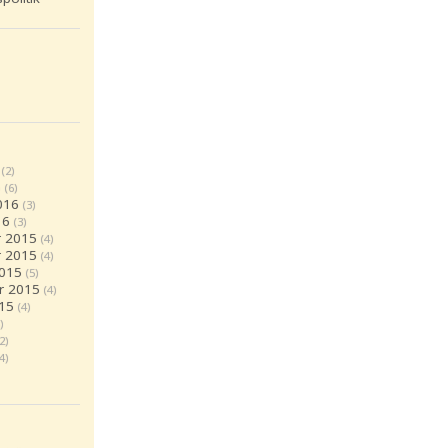
(2)
6
(6)
016
(3)
16
(3)
 2015
(4)
 2015
(4)
2015
(5)
r 2015
(4)
15
(4)
)
(2)
(4)