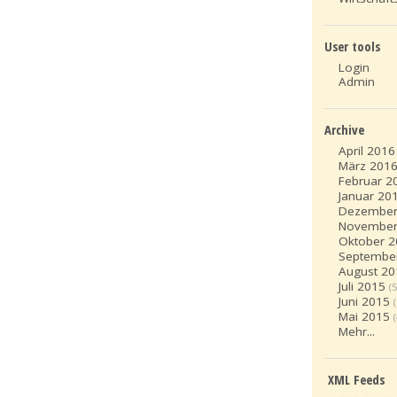
User tools
Login
Admin
Archive
April 2016
März 201
Februar 2
Januar 20
Dezember
November
Oktober 
Septembe
August 20
Juli 2015
(5
Juni 2015
Mai 2015
Mehr...
XML Feeds