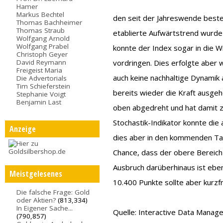
Hamer
Markus Bechtel
den seit der Jahreswende best
Thomas Bachheimer
Thomas Straub
etablierte Aufwärtstrend wurde
Wolfgang Arnold
Wolfgang Prabel
konnte der Index sogar in die 
Christoph Geyer
David Reymann
vordringen. Dies erfolgte aber
Freigeist Maria
auch keine nachhaltige Dynamik
Die Advertorials
Tim Schieferstein
bereits wieder die Kraft ausgeh
Stephanie Voigt
Benjamin Last
oben abgedreht und hat damit zu
Stochastik-Indikator konnte die
Anzeige
dies aber in den kommenden Tag
Chance, dass der obere Bereich
Ausbruch darüberhinaus ist eben
Meistgelesenes
10.400 Punkte sollte aber kurzfr
Die falsche Frage: Gold
oder Aktien?
(813,334)
In Eigener Sache...
Quelle: Interactive Data Manag
(790,857)