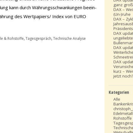
DAX updat
ganz gro
cklung kann durch Währungsschwankungen beein-
DAX – Wei
(Un-)ruhe
währung des Wertpapiers/ Index von EURO
DAX – Zykl
Jahresausb
Präsidents
DAX updat
ungeliebte
le & Rohstoffe
,
Tagesgespräch
,
Technische Analyse
Bullenmar
DAX updat
Winterlich
Schneetre
DAX updat
Verunsich
kurz – Wer
jetzt noch
Kategorien
Alle
Bankenkri
christoph
Edelmetal
Rohstoffe
Tagesges
Technisch
Wirtschafts