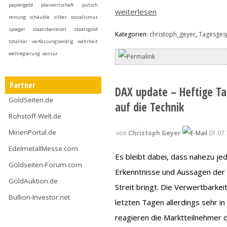
papiergeld
planwirtschaft
putsch
weiterlesen
rettung
schäuble
silber
sozialismus
spiegel
staatsbankrott
staatsgold
Kategorien:
christoph_geyer
,
Tagesges
totalitär
verfassungswidrig
wahrheit
weltregierung
zensur
Partner
DAX update – Heftige T
GoldSeiten.de
auf die Technik
Rohstoff-Welt.de
MinenPortal.de
von
Christoph Geyer
01.07.
EdelmetallMesse.com
Es bleibt dabei, dass nahezu j
Goldseiten-Forum.com
Erkenntnisse und Aussagen der b
GoldAuktion.de
Streit bringt. Die Verwertbarkei
Bullion-Investor.net
letzten Tagen allerdings sehr i
reagieren die Marktteilnehmer da