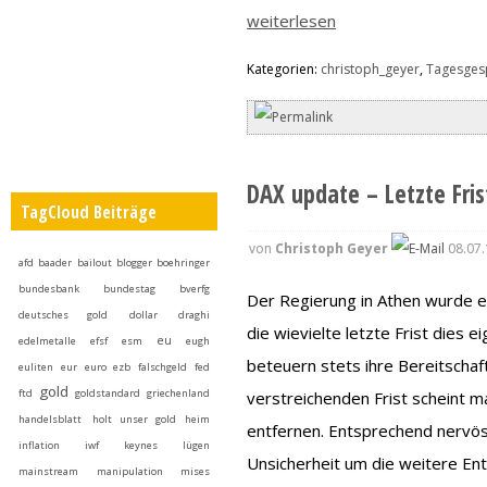
weiterlesen
Kategorien:
christoph_geyer
,
Tagesges
DAX update – Letzte Frist
TagCloud Beiträge
von
Christoph Geyer
08.07.
afd
baader
bailout
blogger
boehringer
bundesbank
bundestag
bverfg
Der Regierung in Athen wurde ein
deutsches gold
dollar
draghi
die wievielte letzte Frist dies e
eu
edelmetalle
efsf
esm
eugh
beteuern stets ihre Bereitschaf
euliten
eur
euro
ezb
falschgeld
fed
gold
ftd
goldstandard
griechenland
verstreichenden Frist scheint m
handelsblatt
holt unser gold heim
entfernen. Entsprechend nervös
inflation
iwf
keynes
lügen
Unsicherheit um die weitere En
mainstream
manipulation
mises