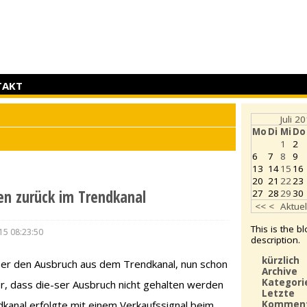
TAKT
Juli 2
Mo
Di
Mi
Do
1
2
6
7
8
9
13
14
15
16
20
21
22
23
n zurück im Trendkanal
27
28
29
30
<<
<
Aktuel
This is the b
15 08:23:50
description.
kürzlich
ber den Ausbruch aus dem Trendkanal, nun schon
Archive
Kategori
r, dass die-ser Ausbruch nicht gehalten werden
Letzte
Kommen
ndkanal erfolgte mit einem Verkaufssignal beim