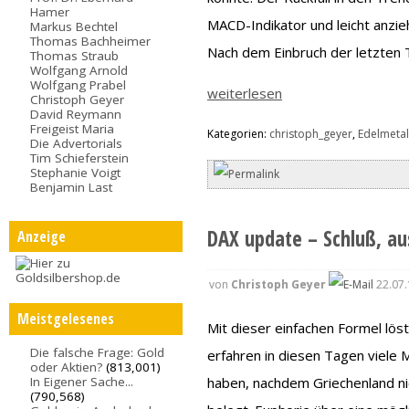
Hamer
MACD-Indikator und leicht anz
Markus Bechtel
Thomas Bachheimer
Nach dem Einbruch der letzten 
Thomas Straub
Wolfgang Arnold
Wolfgang Prabel
weiterlesen
Christoph Geyer
David Reymann
Freigeist Maria
Kategorien:
christoph_geyer
,
Edelmetal
Die Advertorials
Tim Schieferstein
Stephanie Voigt
Benjamin Last
DAX update – Schluß, a
Anzeige
von
Christoph Geyer
22.07.
Meistgelesenes
Mit dieser einfachen Formel lös
Die falsche Frage: Gold
erfahren in diesen Tagen viele 
oder Aktien?
(813,001)
haben, nachdem Griechenland ni
In Eigener Sache...
(790,568)