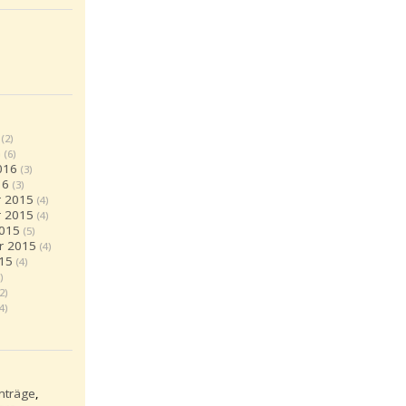
(2)
6
(6)
016
(3)
16
(3)
 2015
(4)
 2015
(4)
2015
(5)
r 2015
(4)
15
(4)
)
(2)
(4)
inträge
,