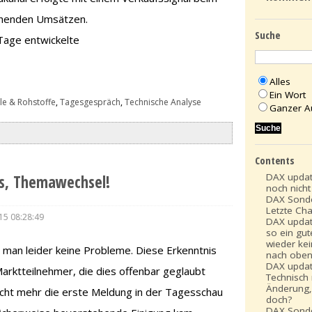
iehenden Umsätzen.
Suche
Tage entwickelte
Alles
Ein Wort
le & Rohstoffe
,
Tagesgespräch
,
Technische Analyse
Ganzer A
Contents
DAX updat
us, Themawechsel!
noch nich
DAX Sonde
Letzte Ch
15 08:28:49
DAX updat
so ein gut
wieder ke
t man leider keine Probleme. Diese Erkenntnis
nach obe
DAX updat
Marktteilnehmer, die dies offenbar geglaubt
Technisch
Änderung,
cht mehr die erste Meldung in der Tagesschau
doch?
DAX Sonde