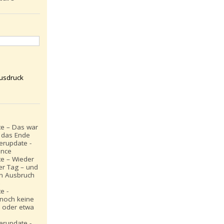
usdruck
e – Das war
t das Ende
rupdate -
ance
e – Wieder
er Tag – und
in Ausbruch
n
e -
 noch keine
 oder etwa
rupdate -