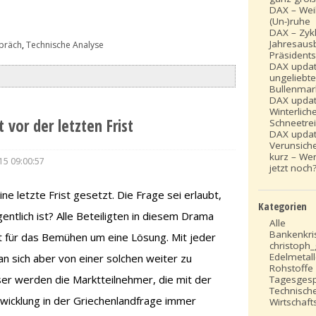
DAX – Wei
(Un-)ruhe
DAX – Zykl
Jahresausb
präch
,
Technische Analyse
Präsidents
DAX updat
ungeliebte
Bullenmar
DAX updat
Winterlich
 vor der letzten Frist
Schneetre
DAX updat
Verunsich
kurz – Wer
15 09:00:57
jetzt noch
e letzte Frist gesetzt. Die Frage sei erlaubt,
Kategorien
igentlich ist? Alle Beteiligten in diesem Drama
Alle
Bankenkri
t für das Bemühen um eine Lösung. Mit jeder
christoph
Edelmetal
an sich aber von einer solchen weiter zu
Rohstoffe
er werden die Marktteilnehmer, die mit der
Tagesges
Technisch
twicklung in der Griechenlandfrage immer
Wirtschafts