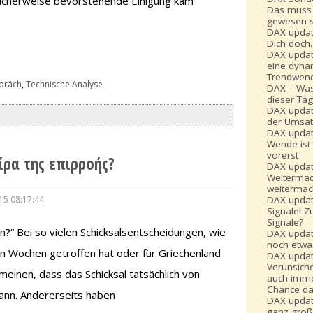
licherweise bevorstehende Einigung kam
Das muss 
gewesen s
DAX updat
Dich doch
DAX updat
eine dyna
Trendwen
präch
,
Technische Analyse
DAX – Was
dieser Ta
DAX updat
der Umsat
DAX updat
Wende ist 
vorerst
οίρα της επιρροής?
DAX updat
Weiterma
weitermac
15 08:17:44
DAX updat
Signale! Z
Signale?
en?“ Bei so vielen Schicksalsentscheidungen, wie
DAX update
noch etwa
n Wochen getroffen hat oder für Griechenland
DAX updat
Verunsiche
einen, dass das Schicksal tatsächlich von
auch imme
Chance da
ann. Andererseits haben
DAX updat
ganz gro