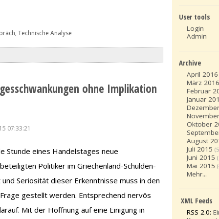
User tools
Login
präch
,
Technische Analyse
Admin
Archive
April 2016
März 201
agesschwankungen ohne Implikation
Februar 2
Januar 20
Dezember
November
Oktober 
15 07:33:21
Septembe
August 20
Juli 2015
(5
ede Stunde eines Handelstages neue
Juni 2015
eteiligten Politiker im Griechenland-Schulden-
Mai 2015
Mehr...
t und Seriosität dieser Erkenntnisse muss in den
n Frage gestellt werden. Entsprechend nervös
XML Feeds
rauf. Mit der Hoffnung auf eine Einigung in
RSS 2.0:
E