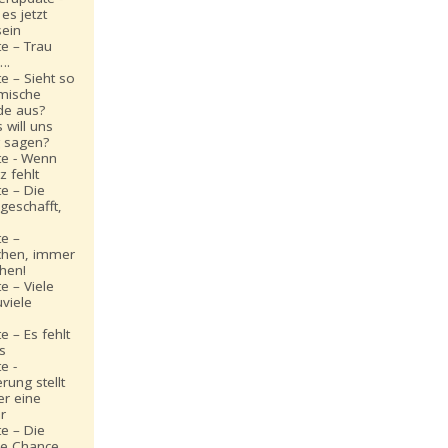
es jetzt
ein
e – Trau
….
e – Sieht so
mische
de aus?
 will uns
g sagen?
e - Wenn
z fehlt
e – Die
geschafft,
e –
chen, immer
hen!
e – Viele
uviele
 – Es fehlt
s
e -
rung stellt
r eine
r
e – Die
ße Chance