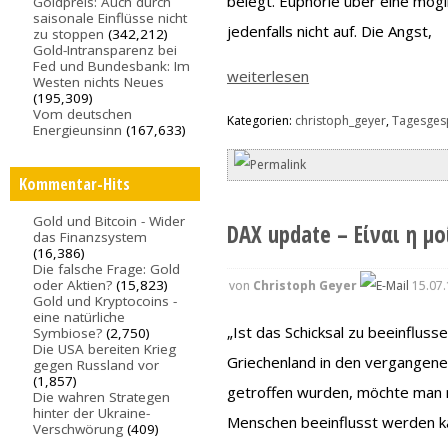
belegt. Euphorie über eine mög
Goldpreis: Auch durch
saisonale Einflüsse nicht
jedenfalls nicht auf. Die Angst,
zu stoppen
(342,212)
Gold-Intransparenz bei
Fed und Bundesbank: Im
weiterlesen
Westen nichts Neues
(195,309)
Vom deutschen
Kategorien:
christoph_geyer
,
Tagesges
Energieunsinn
(167,633)
Kommentar-Hits
Gold und Bitcoin - Wider
DAX update – Είναι η μ
das Finanzsystem
(16,386)
Die falsche Frage: Gold
oder Aktien?
(15,823)
von
Christoph Geyer
15.07.
Gold und Kryptocoins -
eine natürliche
„Ist das Schicksal zu beeinfluss
Symbiose?
(2,750)
Die USA bereiten Krieg
Griechenland in den vergangene
gegen Russland vor
(1,857)
getroffen wurden, möchte man m
Die wahren Strategen
hinter der Ukraine-
Menschen beeinflusst werden k
Verschwörung
(409)