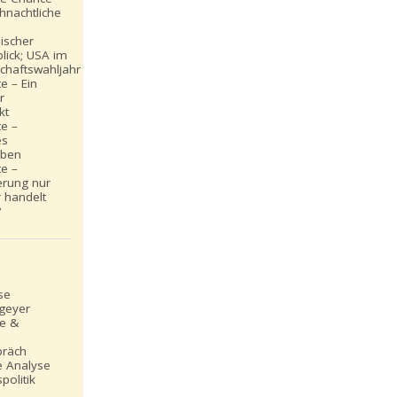
hnachtliche
ischer
lick; USA im
chaftswahljahr
e – Ein
r
kt
e –
es
iben
e –
erung nur
 handelt
?
se
_geyer
le &
präch
e Analyse
politik