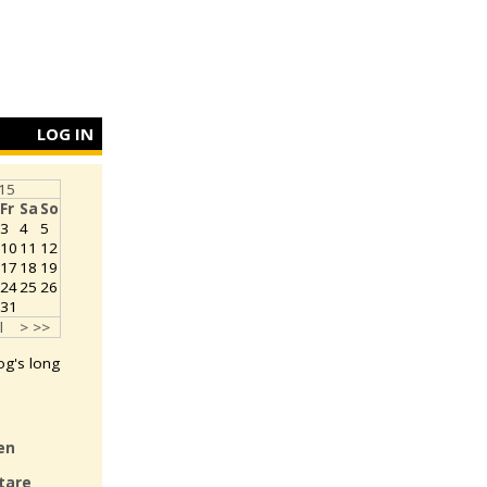
LOG IN
015
Fr
Sa
So
3
4
5
10
11
12
17
18
19
24
25
26
31
l
>
>>
log's long
en
tare