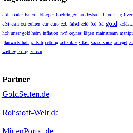
afd
baader
bailout
blogger
boehringer
bundesbank
bundestag
bver
gold
eu
efsf
esm
euliten
eur
euro
ezb
falschgeld
fed
ftd
goldst
holt unser gold heim
inflation
iwf
keynes
lügen
mainstream
manipu
planwirtschaft
putsch
rettung
schäuble
silber
sozialismus
spiegel
s
weltregierung
zensur
Partner
GoldSeiten.de
Rohstoff-Welt.de
MinenPortal.de