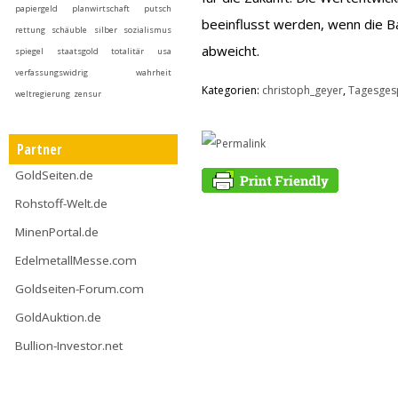
papiergeld
planwirtschaft
putsch
beeinflusst werden, wenn die 
rettung
schäuble
silber
sozialismus
abweicht.
spiegel
staatsgold
totalitär
usa
verfassungswidrig
wahrheit
Kategorien:
christoph_geyer
,
Tagesges
weltregierung
zensur
Partner
GoldSeiten.de
Rohstoff-Welt.de
MinenPortal.de
EdelmetallMesse.com
Goldseiten-Forum.com
GoldAuktion.de
Bullion-Investor.net