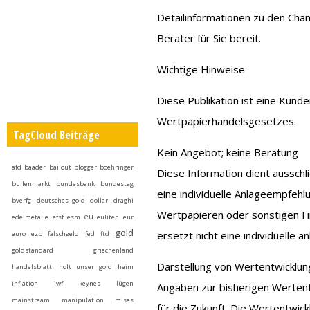
Detailinformationen zu den Chan
Berater für Sie bereit.
Wichtige Hinweise
Diese Publikation ist eine Kund
Wertpapierhandelsgesetzes.
TagCloud Beiträge
Kein Angebot; keine Beratung
afd
baader
bailout
blogger
boehringer
Diese Information dient ausschl
bullenmarkt
bundesbank
bundestag
eine individuelle Anlageempfeh
bverfg
deutsches gold
dollar
draghi
Wertpapieren oder sonstigen Fi
eu
edelmetalle
efsf
esm
euliten
eur
gold
ersetzt nicht eine individuelle 
euro
ezb
falschgeld
fed
ftd
goldstandard
griechenland
Darstellung von Wertentwicklu
handelsblatt
holt unser gold heim
inflation
iwf
keynes
lügen
Angaben zur bisherigen Wertent
mainstream
manipulation
mises
für die Zukunft. Die Wertentwi