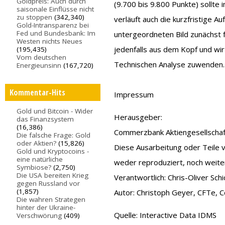
Goldpreis: Auch durch
(9.700 bis 9.800 Punkte) sollt
saisonale Einflüsse nicht
zu stoppen
(342,340)
verläuft auch die kurzfristige Au
Gold-Intransparenz bei
Fed und Bundesbank: Im
untergeordneten Bild zunächst f
Westen nichts Neues
jedenfalls aus dem Kopf und wi
(195,435)
Vom deutschen
Technischen Analyse zuwenden.
Energieunsinn
(167,720)
Kommentar-Hits
Impressum
Gold und Bitcoin - Wider
Herausgeber:
das Finanzsystem
(16,386)
Commerzbank Aktiengesellschaft
Die falsche Frage: Gold
oder Aktien?
(15,826)
Diese Ausarbeitung oder Teile 
Gold und Kryptocoins -
eine natürliche
weder reproduziert, noch wei
Symbiose?
(2,750)
Die USA bereiten Krieg
Verantwortlich: Chris-Oliver Sch
gegen Russland vor
(1,857)
Autor: Christoph Geyer, CFTe, Ce
Die wahren Strategen
hinter der Ukraine-
Quelle: Interactive Data IDMS
Verschwörung
(409)