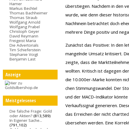
Hamer
überstiegen. Nachdem in den ve
Markus Bechtel
Thomas Bachheimer
wurde, wie denn dieser histori
Thomas Straub
Wolfgang Arnold
Nachhinein betrachtet doch eher
Wolfgang Prabel
Christoph Geyer
mehrere Dinge positiv und negat
David Reymann
Freigeist Maria
Zunächst das Positive: In den 
Die Advertorials
Tim Schieferstein
mangelnde Umsatz kritisiert. Di
Stephanie Voigt
Benjamin Last
zeigte, dass die Marktteilnehme
wollten. Kritisch ist dagegen d
Anzeige
die 10.000er-Marke konnten nic
chen Stimmungswandel. Der Stoc
und der MACD-Indikator könnte
Meistgelesenes
Verkaufssignal generieren. Diese
Die falsche Frage: Gold
das Erreichen der nicht chartte
oder Aktien?
(813,589)
In Eigener Sache...
übersehen werden. Eine Korrek
(791,102)