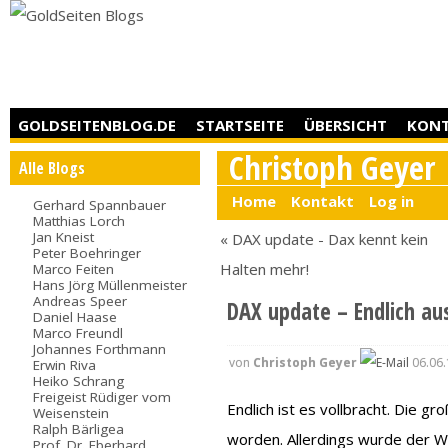
GOLDSEITENBLOG.DE
STARTSEITE
ÜBERSICHT
KON
Christoph Geyer
Alle Blogs
Home
Kontakt
Log in
Gerhard Spannbauer
Matthias Lorch
Jan Kneist
« DAX update - Dax kennt kein
Peter Boehringer
Halten mehr!
Marco Feiten
Hans Jörg Müllenmeister
Andreas Speer
DAX update – Endlich au
Daniel Haase
Marco Freundl
Johannes Forthmann
von
Christoph Geyer
06.06.
Erwin Riva
Heiko Schrang
Freigeist Rüdiger vom
Endlich ist es vollbracht. Die g
Weisenstein
Ralph Bärligea
worden. Allerdings wurde der We
Prof. Dr. Eberhard