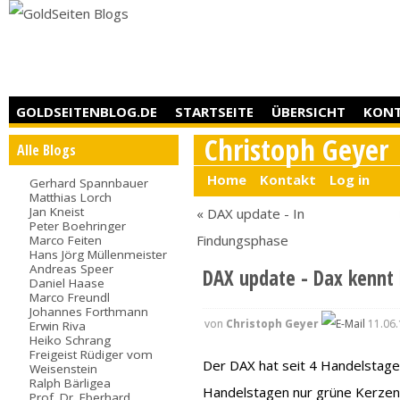
GOLDSEITENBLOG.DE
STARTSEITE
ÜBERSICHT
KON
Christoph Geyer
Alle Blogs
Home
Kontakt
Log in
Gerhard Spannbauer
Matthias Lorch
Jan Kneist
« DAX update - In
Peter Boehringer
Findungsphase
Marco Feiten
Hans Jörg Müllenmeister
Andreas Speer
DAX update - Dax kennt 
Daniel Haase
Marco Freundl
Johannes Forthmann
von
Christoph Geyer
11.06.
Erwin Riva
Heiko Schrang
Freigeist Rüdiger vom
Der DAX hat seit 4 Handelstage
Weisenstein
Ralph Bärligea
Handelstagen nur grüne Kerzen 
Prof. Dr. Eberhard