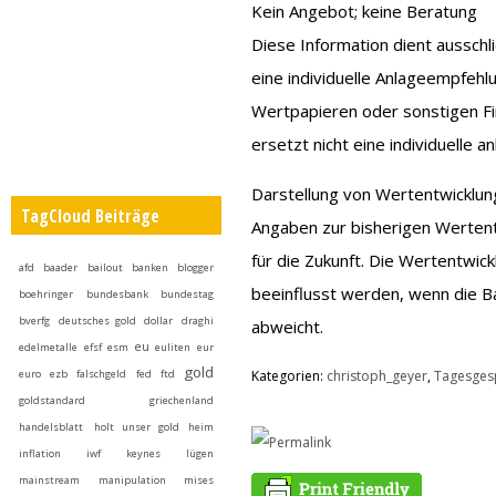
Kein Angebot; keine Beratung
Diese Information dient ausschl
eine individuelle Anlageempfeh
Wertpapieren oder sonstigen Fi
ersetzt nicht eine individuelle 
Darstellung von Wertentwicklu
TagCloud Beiträge
Angaben zur bisherigen Wertent
für die Zukunft. Die Wertentwi
afd
baader
bailout
banken
blogger
beeinflusst werden, wenn die 
boehringer
bundesbank
bundestag
bverfg
deutsches gold
dollar
draghi
abweicht.
eu
edelmetalle
efsf
esm
euliten
eur
gold
euro
ezb
falschgeld
fed
ftd
Kategorien:
christoph_geyer
,
Tagesges
goldstandard
griechenland
handelsblatt
holt unser gold heim
inflation
iwf
keynes
lügen
mainstream
manipulation
mises