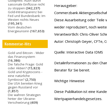
Goldpreis: Auch durch
saisonale Einflüsse nicht
Herausgeber:
zu stoppen
(342,237)
Gold-Intransparenz bei
Commerzbank Aktiengesellschaft
Fed und Bundesbank: Im
Westen nichts Neues
Diese Ausarbeitung oder Teile 
(195,341)
weder reproduziert, noch wei
Vom deutschen
Energieunsinn
(167,653)
Verantwortlich: Chris-Oliver Sch
Autor: Christoph Geyer, CFTe, Ce
Kommentar-Hits
Quelle: Interactive Data IDMS
Gold und Bitcoin - Wider
das Finanzsystem
(16,386)
Detailinformationen zu den Chan
Die falsche Frage: Gold
oder Aktien?
(15,823)
Berater für Sie bereit.
Gold und Kryptocoins -
eine natürliche
Symbiose?
(2,750)
Wichtige Hinweise
Die USA bereiten Krieg
gegen Russland vor
(1,857)
Diese Publikation ist eine Kund
Die wahren Strategen
Wertpapierhandelsgesetzes.
hinter der Ukraine-
Verschwörung
(409)