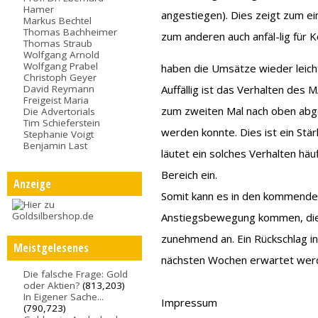
Hamer
angestiegen). Dies zeigt zum ein
Markus Bechtel
Thomas Bachheimer
zum anderen auch anfäl-lig für K
Thomas Straub
Wolfgang Arnold
Wolfgang Prabel
haben die Umsätze wieder leich
Christoph Geyer
David Reymann
Auffällig ist das Verhalten des M
Freigeist Maria
zum zweiten Mal nach oben abgep
Die Advertorials
Tim Schieferstein
werden konnte. Dies ist ein Stär
Stephanie Voigt
Benjamin Last
läutet ein solches Verhalten hä
Bereich ein.
Anzeige
Somit kann es in den kommende
Anstiegsbewegung kommen, die 
zunehmend an. Ein Rückschlag in
Meistgelesenes
nächsten Wochen erwartet wer
Die falsche Frage: Gold
oder Aktien?
(813,203)
In Eigener Sache...
Impressum
(790,723)