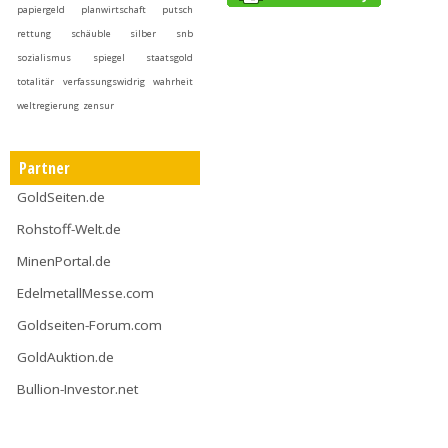
papiergeld
planwirtschaft
putsch
rettung
schäuble
silber
snb
sozialismus
spiegel
staatsgold
totalitär
verfassungswidrig
wahrheit
weltregierung
zensur
Partner
GoldSeiten.de
Rohstoff-Welt.de
MinenPortal.de
EdelmetallMesse.com
Goldseiten-Forum.com
GoldAuktion.de
Bullion-Investor.net